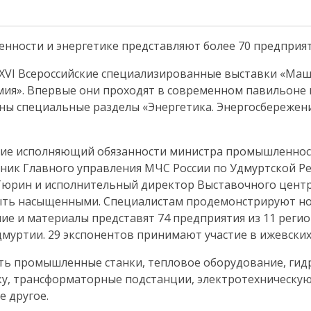
нности и энергетике представляют более 70 предприя
у XVI Всероссийские специализированные выставки «Маш
имия». Впервые они проходят в современном павильоне
ы специальные разделы «Энергетика. Энергосбережени
тие исполняющий обязанности министра промышленнос
ник Главного управления МЧС России по Удмуртской Ре
Тюрин и исполнительный директор Выставочного цент
ть насыщенными. Специалистам продемонстрируют нов
е и материалы представят 74 предприятия из 11 регион
дмуртии. 29 экспонентов принимают участие в ижевских
ть промышленные станки, тепловое оборудование, гид
у, трансформаторные подстанции, электротехническу
е другое.