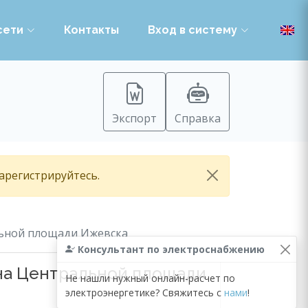
сети
Контакты
Вход в систему
Экспорт
Справка
зарегистрируйтесь.
льной площади Ижевска
Консультант по электроснабжению
на Центральной площади
Не нашли нужный онлайн-расчет по
электроэнергетике? Свяжитесь с
нами
!