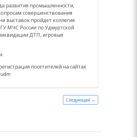
нда развития промышленности,
вопросам совершенствования
ни выставок пройдет коллегия
 ГУ МЧС России по Удмуртской
 ликвидации ДТП, игровые
и.
регистрация посетителей на сайтах
vcudm
Следующая →