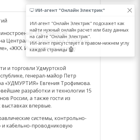
ИИ-агент "Онлайн Электрик"
тий
ИИ-агент "Онлайн Электрик" подскажет как
найти нужный онлайн расчет или базу данных
иностроение. Металлургия.
на сайте "Онлайн Электрик".
 на Центральной площади. В рамках
ИИ-агент присутствует в правом-нижнем углу
е», «ЖКХ. Инженерные сети» и
🤖
каждой страницы
.
ти и торговли Удмуртской
спублике, генерал-майор Петр
ра «УДМУРТИЯ» Евгения Трофимова.
ейшие разработки и технологии 15
ов России, а также гости из
 выставках впервые.
равлические системы, контрольно-
ю и кабельно-проводниковую