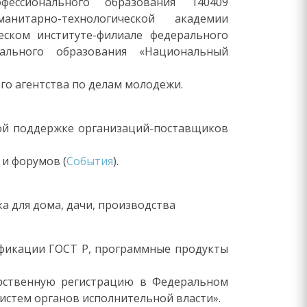
фессионального образования 140409
нитарно-технологической академии
ческом институте-филиале федерального
нального образования «Национальный
о агентства по делам молодежи.
вой поддержке организаций-поставщиков
 и форумов (
События
).
а для дома, дачи, производства
ификации ГОСТ Р, программные продукты
арственную регистрацию в Федеральном
стем органов исполнительной власти».