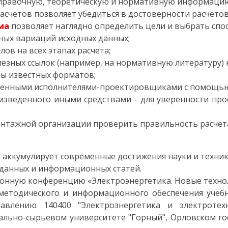
правочную, теоретическую и нормативную информацию 
счетов позволяет убедиться в достоверности расчетов 
ма
позволяет наглядно определить цели и выбрать спос
ных вариаций исходных данных;
ов на всех этапах расчета;
зных ссылок (например, на нормативную литературу) на
лы известных форматов;
ненными исполнителями-проектировщиками с помощью 
оизведенного иными средствами - для уверенности пр
нтажной организации проверить правильность расчет
 аккумулирует современные достижения науки и техник
 данных и информационных статей.
онную конференцию «Электроэнергетика. Новые технол
методического и информационного обеспечения учеб
авлению 140400 "Электроэнергетика и электротех
льно-сырьевом университете "Горный", Орловском го