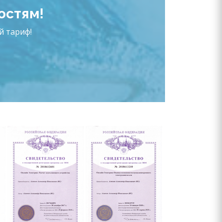
остям!
й тариф!