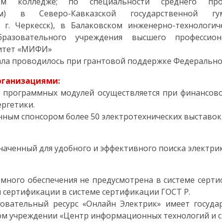
ком колледже; по специальности среднего про
м) в Северо-Кавказской государственной гума
 г. Черкесск), в Балаковском инженерно-технологи
бразовательного учреждения высшего профессио
ситет «МИФИ»
ала проводилось при грантовой поддержке Федеральног
рганизациями:
их программных модулей осуществляется при финансо
ергетики.
нным спонсором более 50 электротехнических выставок
значенный для удобного и эффективного поиска электрик
много обеспечения не предусмотрена в системе серт
 сертификации в системе сертификации ГОСТ Р.
овательный ресурс «Онлайн Электрик» имеет госуд
м учреждении «Центр информационных технологий и си