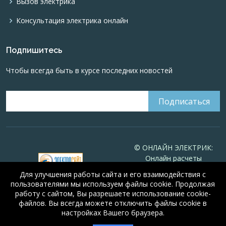
Вызов электрика
Консультация электрика онлайн
Подпишитесь
Чтобы всегда быть в курсе последних новостей
© ОНЛАЙН ЭЛЕКТРИК:
Онлайн расчеты
электрических систем
Для улучшения работы сайта и его взаимодействия с
Online-electric.ru
, 2008-
пользователями мы используем файлы cookie. Продолжая
2026
работу с сайтом, Вы разрешаете использование cookie-
© А.Н. Алюнов, 2008-2026
файлов. Вы всегда можете отключить файлы cookie в
Свидетельство №16066
от
настройках Вашего браузера.
🤖
5 из 5
23.08.2010 года