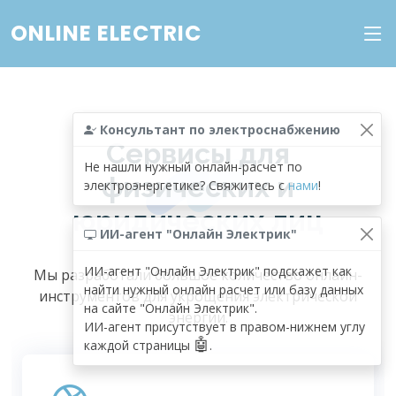
ONLINE ELECTRIC
Консультант по электроснабжению
Сервисы для
Не нашли нужный онлайн-расчет по
физических и
электроэнергетике? Свяжитесь с
нами
!
юридических лиц
ИИ-агент "Онлайн Электрик"
ИИ-агент "Онлайн Электрик" подскажет как
Мы разработали большое количество онлайн-
найти нужный онлайн расчет или базу данных
инструментов для укрощения электрической
на сайте "Онлайн Электрик".
энергии.
ИИ-агент присутствует в правом-нижнем углу
🤖
каждой страницы
.