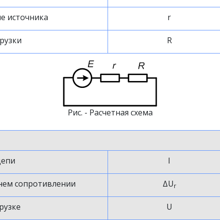
е источника
r
рузки
R
Рис. - Расчетная схема
цепи
I
нем сопротивлении
ΔU
r
рузке
U