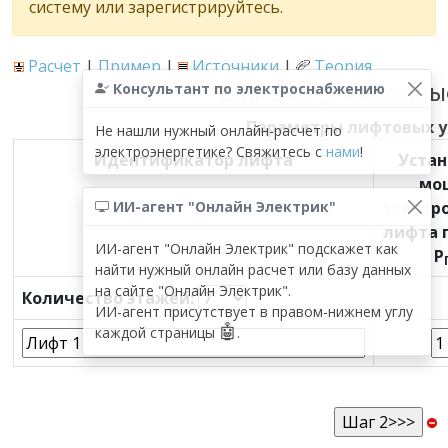
систему или зарегистрируйтесь.
Расчет
|
Пример
|
Источники
|
Теория
Консультант по электроснабжению
Шаг 1 из 3. Исходн
Параметры лифтовых у
Не нашли нужный онлайн-расчет по
электроэнергетике? Свяжитесь с
нами
!
Идентификатор лифта
Устан
мо
ИИ-агент "Онлайн Электрик"
электр
лифта 
ИИ-агент "Онлайн Электрик" подскажет как
Р
найти нужный онлайн расчет или базу данных
на сайте "Онлайн Электрик".
Количество этажей:
ИИ-агент присутствует в правом-нижнем углу
🤖
каждой страницы
.