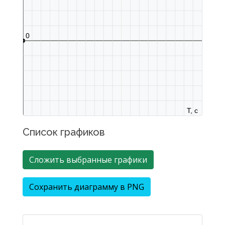
0
T, с
Список графиков
Сложить выбранные графики
Сохранить диаграмму в PNG