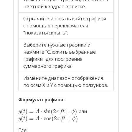
цветной квадрат в списке.
Скрывайте и показывайте графики
с помощью переключателя
"показать/скрыть".
Выберите нужные графики и
нажмите "Сложить выбранные
графики" для построения
суммарного графика.
Измените диапазон отображения
по осям X и Y с помощью ползунков.
Формула графика:
y
(
t
)
=
A
⋅
sin
(
2
π
f
t
+
ϕ
)
(
)
=
⋅
sin
(
2
+
)
или
y
t
A
π
f
t
ϕ
y
(
t
)
=
A
⋅
cos
(
2
π
f
t
+
ϕ
)
(
)
=
⋅
cos
(
2
+
)
y
t
A
π
f
t
ϕ
Где: