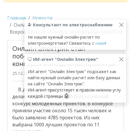
Главная
Новости
Онлайн Электрик стал победителем
Консультант по электроснабжению
Всероссийского конкурса молодежных проектов
Не нашли нужный онлайн-расчет по
электроэнергетике? Свяжитесь с
нами
!
Онлайн Электрик стал
победителем Всероссийского
ИИ-агент "Онлайн Электрик"
конкурса молодежных проектов
ИИ-агент "Онлайн Электрик" подскажет как
25.12.2012
найти нужный онлайн расчет или базу данных
на сайте "Онлайн Электрик".
В декабре Федеральное агентство по
ИИ-агент присутствует в правом-нижнем углу
🤖
делам молодежи провело Всероссийский
каждой страницы
.
конкурс молодежных проектов. В конкурсе
приняли участие около 15 тысяч человек и
было заявлено 4785 проектов. Из них
выбрана 1000 лучших проектов по 11