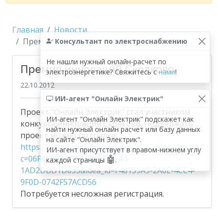
Главная
Новости
Премия инноваций Сколково
Консультант по электроснабжению
Не нашли нужный онлайн-расчет по
Премия инноваций Сколково
электроэнергетике? Свяжитесь с
нами
!
22.10.2012
ИИ-агент "Онлайн Электрик"
Проект "Онлайн Электрик" стал участником
ИИ-агент "Онлайн Электрик" подскажет как
конкурса инноваций Сколково. Поддержать
найти нужный онлайн расчет или базу данных
проект можно по ссылке:
на сайте "Онлайн Электрик".
https://iprize.brightidea.com/ct/ct_a_view_idea.bix?
ИИ-агент присутствует в правом-нижнем углу
c=06F4177D-D430-4A65-8F44-
🤖
каждой страницы
.
1AD2DBD1D835&idea_id=F48159A9-2A6E-4CC4-
9F0D-0742F57ACD56
Потребуется несложная регистрация.