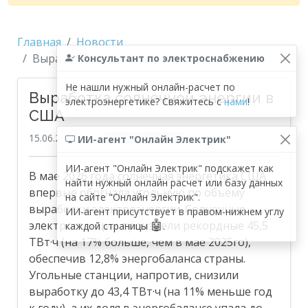
Главная
Новости
Выработка солнечной энергии в США
Консультант по электроснабжению
Не нашли нужный онлайн-расчет по
Выработка солнечной энергии в
электроэнергетике? Свяжитесь с
нами
!
США
15.06.2026 18:25
Источник
ИИ-агент "Онлайн Электрик"
NovostiEnergetiki
ИИ-агент "Онлайн Электрик" подскажет как
В мае 2026 года солнечная энергетика США
найти нужный онлайн расчет или базу данных
впервые обогнала угольную по объёму
на сайте "Онлайн Электрик".
выработки электроэнергии. Солнечные
ИИ-агент присутствует в правом-нижнем углу
🤖
электростанции произвели рекордные 45,5
каждой страницы
.
ТВт·ч (на 17% больше, чем в мае 2025го),
обеспечив 12,8% энергобаланса страны.
Угольные станции, напротив, снизили
выработку до 43,4 ТВт·ч (на 11% меньше год
к году), а их доля в энергобалансе упала до