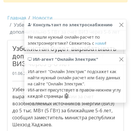
Главная
Новости
Узбекистан будет вырабатывать
Консультант по электроснабжению
дополнительно 5 ГВт за счет ВИЭ через 5-6 лет
Не нашли нужный онлайн-расчет по
электроэнергетике? Свяжитесь с
нами
!
Узбекистан будет вырабатывать
дополнительно 5 ГВт за счет
ИИ-агент "Онлайн Электрик"
ВИЭ через 5-6 лет
ИИ-агент "Онлайн Электрик" подскажет как
01.06.2019
найти нужный онлайн расчет или базу данных
на сайте "Онлайн Электрик".
Узбекистан планирует довести объем
ИИ-агент присутствует в правом-нижнем углу
🤖
выработки электроэнергии за счет
каждой страницы
.
возобновляемых источников энергии (ВИЭ)
до 5 тыс. МВт (5 ГВт) за ближайшие 5-6 лет,
сообщил заместитель министра республики
Шехзод Хаджаев.