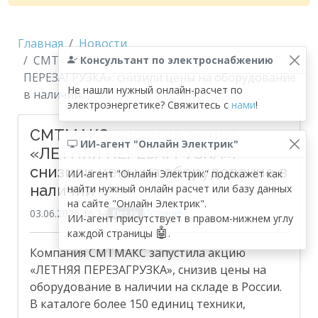
Главная
Новости
СМТМАКС запустил акцию «ЛЕТНЯЯ
Консультант по электроснабжению
ПЕРЕЗАГРУЗКА»: снизили цены на оборудование
Не нашли нужный онлайн-расчет по
в наличии
электроэнергетике? Свяжитесь с
нами
!
СМТМАКС запустил акцию
ИИ-агент "Онлайн Электрик"
«ЛЕТНЯЯ ПЕРЕЗАГРУЗКА»:
снизили цены на оборудование в
ИИ-агент "Онлайн Электрик" подскажет как
наличии
найти нужный онлайн расчет или базу данных
на сайте "Онлайн Электрик".
03.06.2026 16:34
Источник
Elec.ru
ИИ-агент присутствует в правом-нижнем углу
🤖
каждой страницы
.
Компания СМТМАКС запустила акцию
«ЛЕТНЯЯ ПЕРЕЗАГРУЗКА», снизив цены на
оборудование в наличии на складе в России.
В каталоге более 150 единиц техники,