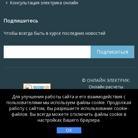
Консультация электрика онлайн
Подпишитесь
Чтобы всегда быть в курсе последних новостей
© ОНЛАЙН ЭЛЕКТРИК:
Онлайн расчеты
электрических систем
Для улучшения работы сайта и его взаимодействия с
Online-electric.ru
, 2008-
пользователями мы используем файлы cookie. Продолжая
2026
работу с сайтом, Вы разрешаете использование cookie-
© А.Н. Алюнов, 2008-2026
файлов. Вы всегда можете отключить файлы cookie в
Свидетельство №16066
от
настройках Вашего браузера.
🤖
5 из 5
23.08.2010 года
ОК