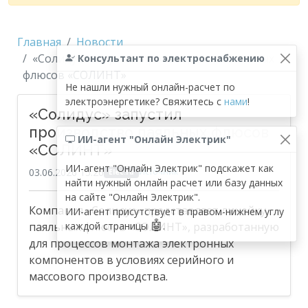
Главная
Новости
«Солидус» запустил производство паяльных
Консультант по электроснабжению
флюсов «СОЛИНТ»
Не нашли нужный онлайн-расчет по
электроэнергетике? Свяжитесь с
нами
!
«Солидус» запустил
производство паяльных флюсов
ИИ-агент "Онлайн Электрик"
«СОЛИНТ»
ИИ-агент "Онлайн Электрик" подскажет как
03.06.2026 15:26
Источник
Elec.ru
найти нужный онлайн расчет или базу данных
на сайте "Онлайн Электрик".
Компания «Солидус» представляет линейку
ИИ-агент присутствует в правом-нижнем углу
🤖
паяльных флюсов «СОЛИНТ», разработанную
каждой страницы
.
для процессов монтажа электронных
компонентов в условиях серийного и
массового производства.