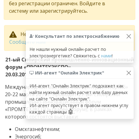
без регистрации ограничен. Войдите в
систему или зарегистрируйтесь.
Не нашли в списке свое мероприятие?
Консультант по электроснабжению
Сообщите нам
Не нашли нужный онлайн-расчет по
электроэнергетике? Свяжитесь с
нами
!
21-ый Сибирский промышленно-инновационный
форум «ПРОМТЕХЭКСПО»
ИИ-агент "Онлайн Электрик"
20.03.2019
ИИ-агент "Онлайн Электрик" подскажет как
Международный выставочный центр «Интерсиб»
найти нужный онлайн расчет или базу данных
20-22 марта 2019 г. проводит 21-ый Сибирский
на сайте "Онлайн Электрик".
промышленно-инновационный форум
ИИ-агент присутствует в правом-нижнем углу
«ПРОМТЕХЭКСПО» (далее Форум), в рамках
🤖
каждой страницы
.
которого состоятся выставки:
Омскгазнефтехим;
Энергосиб;