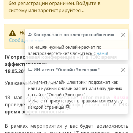
без регистрации ограничен. Войдите в
систему или зарегистрируйтесь.
Не нашли в списке свое мероприятие?
Консультант по электроснабжению
Сообщите нам
Не нашли нужный онлайн-расчет по
электроэнергетике? Свяжитесь с
нами
!
IV отраслевая конференция «IT в ТЭК: время
эффективности»
ИИ-агент "Онлайн Электрик"
18.05.2017
ИИ-агент "Онлайн Электрик" подскажет как
Уважаемые эксперты!
найти нужный онлайн расчет или базу данных
на сайте "Онлайн Электрик".
18 мая 2017 года компания
i
nfor
-
media
Russia
ИИ-агент присутствует в правом-нижнем углу
проведет IV отраслевую конференцию
«IT в ТЭК:
🤖
каждой страницы
.
время эффективности»
.
В рамках мероприятия у вас будет возможность