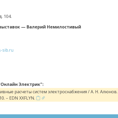
. 104.
 выставок — Валерий Немилостивый
-sib.ru
"Онлайн Электрик":
вные расчеты систем электроснабжения / А. Н. Алюнов. 
0. – EDN XXFLYN.