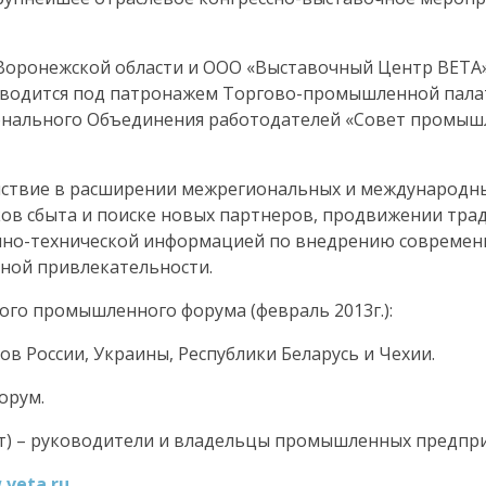
Воронежской области и ООО «Выставочный Центр ВЕТА
водится под патронажем Торгово-промышленной пала
онального Объединения работодателей «Совет промыш
йствие в расширении межрегиональных и международн
ов сбыта и поиске новых партнеров, продвижении тра
но-технической информацией по внедрению современн
ной привлекательности.
го промышленного форума (февраль 2013г.):
ов России, Украины, Республики Беларусь
и Чехии.
орум.
т) – руководители и владельцы промышленных предпри
w
.
veta
.
ru
.