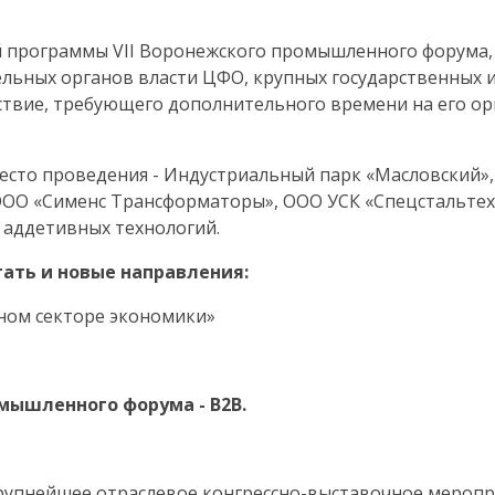
й программы
VII
Воронежского промышленного форума, с
льных органов власти ЦФО, крупных государственных и
дствие, требующего дополнительного времени на его о
есто проведения - Индустриальный парк «Масловский»,
ОО «Сименс Трансформаторы», ООО УСК «Спецстальте
аддетивных технологий.
тать и новые направления:
ном секторе экономики»
мышленного форума - B2B.
упнейшее отраслевое конгрессно-выставочное мероп