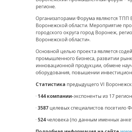
регионе.
Организаторами Форума являются ТПП 
Воронежской области
.
Мероприятие про
городского округа город Воронеж,
реги
Воронежской области».
О
сновной целью проекта является соде
промышленного бизнеса, развитии рынк
инновационной продукции, обмене науч
оборудования, повышении инвестицион
Статистика
предыдущего
VI
Воронежско
·
144 компании-
экспоненты из 17 регион
·
3587
целевых специалистов посетило Ф
·
524
человека (по данным именных анке
Подробная информация на сайте
ww