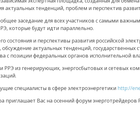
езависимая экспертная площадка, созданная для обме
ия актуальных тенденций, проблем и перспектив разви
общее заседание для всех участников с самыми важным
РЭ, которые будут идти параллельно.
о состояния и перспективы развития российской элек
 обсуждение актуальных тенденций, государственных с
ва с позиции федеральных органов исполнительной вла
 РРЭ из генерирующих, энергосбытовых и сетевых комп
заций.
дущие специалисты в сфере электроэнергетики
http://e
 приглашает Вас на осенний форум энерготрейдеров Рос