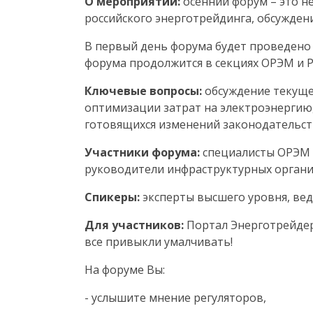
О мероприятии:
осенний форум – это н
российского энерготрейдинга, обсужден
В первый день форума будет проведено 
форума продолжится в секциях ОРЭМ и Р
Ключевые вопросы:
обсуждение текущег
оптимизации затрат на электроэнергию,
готовящихся
изменений законодательст
Участники форума:
специалисты ОРЭМ и
руководители инфраструктурных органи
Спикеры:
эксперты высшего уровня, ве
Для участников:
Портал Энерготрейдера
все привыкли умалчивать!
На форуме Вы:
-
услышите мнение регуляторов
,