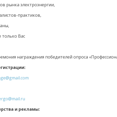
ов рынка электроэнергии,
алистов-практиков,
аны,
 только Вас
еремония награждения победителей опроса «Профессион
егистрации:
age@gmail.com
ergo@mail.ru
рства и рекламы: