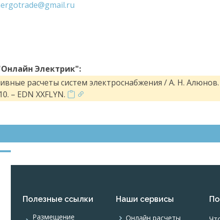
ergotrade
@
gmail
.
ru
"Онлайн Электрик":
вные расчеты систем электроснабжения / А. Н. Алюнов. 
0. – EDN XXFLYN.
Полезные ссылки
Наши сервисы
По
Размещение
Онлайн расчеты
Чт