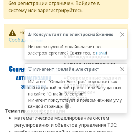
без регистрации ограничен. Войдите в
систему или зарегистрируйтесь.
Не нашли в списке свое мероприятие?
Консультант по электроснабжению
Сообщите нам
Не нашли нужный онлайн-расчет по
электроэнергетике? Свяжитесь с
нами
!
V Международная
научно-техническая
ИИ-агент "Онлайн Электрик"
конференция
«Современные задачи
ИИ-агент "Онлайн Электрик" подскажет как
автоматизации
найти нужный онлайн расчет или базу данных
энергетики»
на сайте "Онлайн Электрик".
14.09.2022
ИИ-агент присутствует в правом-нижнем углу
🤖
каждой страницы
.
Тематика конференции
математическое моделирование систем
регулирования и объектов управления ТЭС;