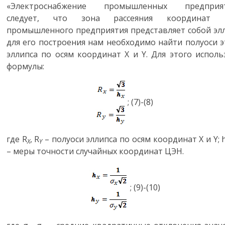
«Электроснабжение промышленных предприя
следует, что зона рассеяния координат 
промышленного предприятия представляет собой элл
для его построения нам необходимо найти полуоси э
эллипса по осям координат
X
и
Y
. Для этого исполь
формулы:
;
(7)-(8)
где
R
,
R
– полуоси эллипса по осям координат
X
и
Y
;
X
Y
– меры точности случайных координат ЦЭН.
;
(9)-(10)