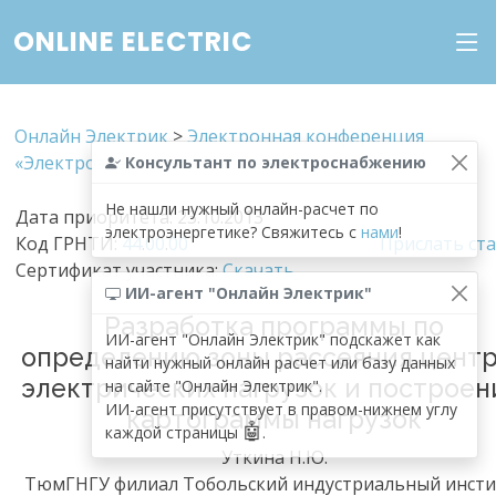
ONLINE ELECTRIC
Онлайн Электрик
>
Электронная конференция
«Электроэнергетика. Новые технологии»
Консультант по электроснабжению
Не нашли нужный онлайн-расчет по
Дата приоритета: 23.10.2013
электроэнергетике? Свяжитесь с
нами
!
Код ГРНТИ:
44
.
00
.
00
Прислать ст
Сертификат участника:
Скачать
ИИ-агент "Онлайн Электрик"
Разработка программы по
ИИ-агент "Онлайн Электрик" подскажет как
определению зоны рассеяния цент
найти нужный онлайн расчет или базу данных
электрических нагрузок и построе
на сайте "Онлайн Электрик".
ИИ-агент присутствует в правом-нижнем углу
картограммы нагрузок
🤖
каждой страницы
.
Уткина Н.Ю.
ТюмГНГУ филиал Тобольский индустриальный инсти