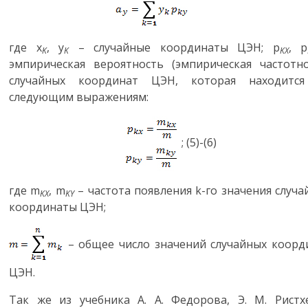
где
x
,
y
– случайные координаты ЦЭН;
p
,
p
K
K
KX
эмпирическая вероятность (эмпирическая частотно
случайных координат ЦЭН, которая находитс
следующим выражениям:
;
(5)-(6)
где
m
,
m
– частота появления
k
-го значения случа
KX
KY
координаты ЦЭН;
– общее число значений случайных коорд
ЦЭН.
Так же из учебника А. А. Федорова, Э. М. Ристх