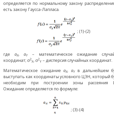
определяется по нормальному закону распределения
есть закону Гаусса-Лапласа.
;
(1)-(2)
где
a
,
a
– математическое ожидание случа
X
Y
2
2
координат;
σ
, σ
– дисперсия случайных координат.
X
Y
Математическое ожидание
a
,
a
в дальнейшем б
X
Y
выступать как координаты условного ЦЭН, который б
необходим при построении зоны рассеяния 
Ожидание определяется по формуле:
;
(3)-(4)