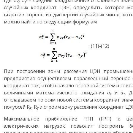
где σ
, σ
– средние квадратичные отклонения знач
X
Y
случайных координат ЦЭН, определить которое м
выразив корень из дисперсии случайных чисел, кот
можно найти по следующим формулам:
;
(11)-(12)
При построении зоны рассеяния ЦЭН промышлен
предприятия осуществляем параллельный перенос 
координат так, чтобы начало основной системы совпа
величинами математического ожидания
a
и
a
. Д
X
Y
откладываем по осям новой системы координат знач
полуосей
R
,
R
и строим зону рассеяния координат ЦЭ
X
Y
Максимальное приближение ГПП (ГРП) к це
электрических нагрузок позволит построить б