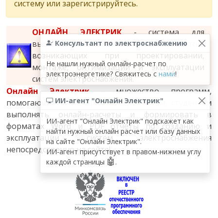
систему или зарегистрируйтесь.
ОНЛАЙН ЭЛЕКТРИК
- система для
выполнения онлайн-расчетов,
Консультант по электроснабжению
возникающих при проектировании,
Не нашли нужный онлайн-расчет по
монтаже, оптимизации и эксплуатации
электроэнергетике? Свяжитесь с
нами
!
систем электроснабжения.
Онлайн Электрик
- множество программ,
ИИ-агент "Онлайн Электрик"
помогающих инженерам, специалистам, студентам
выполнять онлайн-расчеты и формировать в
ИИ-агент "Онлайн Электрик" подскажет как
форматах Word и PDF отчеты по созданию и
найти нужный онлайн расчет или базу данных
эксплуатации систем электроснабжения
на сайте "Онлайн Электрик".
непосредственно на сайте!
ИИ-агент присутствует в правом-нижнем углу
🤖
каждой страницы
.