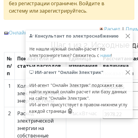
без регистрации ограничен. Войдите в
систему или зарегистрируйтесь.
Расчет
|
При
Онлайн Электрик
>
Онлайн расчеты
Консультант по электроснабжению
Теория
Шаг 1 из 2. Исходные 
Не нашли нужный онлайн-расчет по
электроэнергетике? Свяжитесь с
нами
!
№
Показатели и
Единица
Рассчитанна
п/
статьи расходов
измерения
величина
ИИ-агент "Онлайн Электрик"
п
показателя
ИИ-агент "Онлайн Электрик" подскажет как
1
Количество
тыс.кВт·час
найти нужный онлайн расчет или базу данных
электроэнергии из
на сайте "Онлайн Электрик".
энергосистемы
ИИ-агент присутствует в правом-нижнем углу
🤖
каждой страницы
.
2
Расход
тыс.кВт·час
электрической
энергии на
собственные