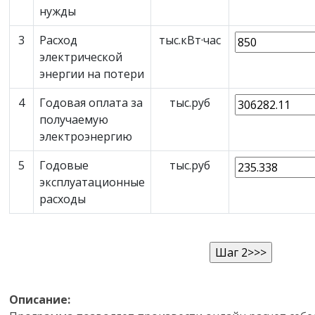
нужды
3
Расход
тыс.кВт·час
электрической
энергии на потери
4
Годовая оплата за
тыс.руб
получаемую
электроэнергию
5
Годовые
тыс.руб
эксплуатационные
расходы
Описание: