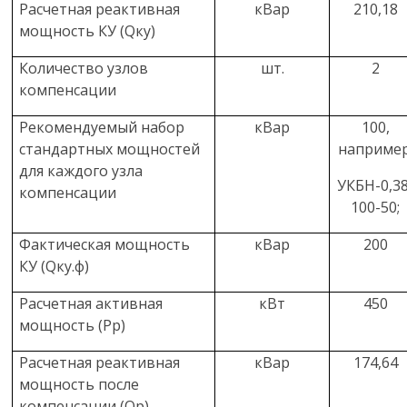
Расчетная реактивная
кВар
210,18
мощность КУ (
Q
ку
)
Количество узлов
шт.
2
компенсации
Рекомендуемый набор
кВар
100
,
стандартных мощностей
например
для каждого узла
УКБН-0,38
компенсации
100-50;
Фактическая мощность
кВар
200
КУ (
Qку
.ф
)
Расчетная активная
кВт
450
мощность (
P
р
)
Расчетная реактивная
кВар
174,64
мощность после
компенсации (
Q
р
)