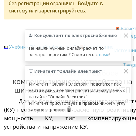
без регистрации ограничен. Войдите в
систему или зарегистрируйтесь.
Расче
Консультант по электроснабжению
Приме
Учебник "Онлайн Электрик"
>
Содержание
Не нашли нужный онлайн-расчет по
Источни
электроэнергетике? Свяжитесь с
нами
!
Теор
ИИ-агент "Онлайн Электрик"
Пример расчета и выбора
компенсирующего устройства на
ИИ-агент "Онлайн Электрик" подскажет как
шинах низшего напряжения КТП
найти нужный онлайн расчет или базу данных
на сайте "Онлайн Электрик".
Для выбора компенсирующего устройст
ИИ-агент присутствует в правом-нижнем углу
🤖
(КУ) необходимо знать расчетную реактивн
каждой страницы
.
мощность КУ, тип компенсирующе
устройства и напряжение КУ.