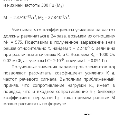
1
и нижней частоты 300 Гц (М
)
2
-12
-8
М
= 2.37·10
/τ²; М
= 27,8·10
/τ².
1
2
Учитывая, что коэффициенты усиления на частота
должны различаться в 24 раза, возьмем их отношени
М
= 575. Подставим в полученное выражение знач
1
-5
решая относительно τ, найдем τ = 2.2·10
с. Величина
при различных значениях R
и С. Возьмем R
= 1000 Ом
к
к
-9
0,02 мкФ, а с учетом LC= 2·10
, получим L = 0.091 Гн.
Полученные значения параметров элементов ко
позволяют рассчитать коэффициент усиления К д
частот речевого сигнала. Выполним приближенный
приняв, что сопротивление нагрузки R
имеет ве
н
порядка, что и входное сопротивление h
биполярн
11
коэффициент передачи h
тока примем равным 50
21
можно рассчитать по формуле