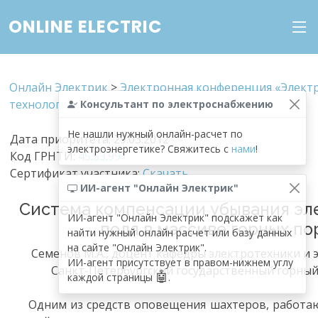
ONLINE ELECTRIC
Онлайн Электрик
>
Электронная конференция «Элект
технологии»
Консультант по электроснабжению
Не нашли нужный онлайн-расчет по
Дата приоритета: 29.03.2012
электроэнергетике? Свяжитесь с
нами
!
Код ГРНТИ:
45
.
53
.
99
Сертификат участника:
Скачать
ИИ-агент "Онлайн Электрик"
Система компенсации убывания эл
ИИ-агент "Онлайн Электрик" подскажет как
поля в массиве горных по
найти нужный онлайн расчет или базу данных
на сайте "Онлайн Электрик".
Семенов М.А., доцент кафедры электротехники и
ИИ-агент присутствует в правом-нижнем углу
Санкт-Петербургский государственный горный
🤖
каждой страницы
.
Одним из средств оповещения шахтеров, работаю