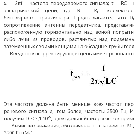
ω = 2πf – частота передаваемого сигнала; τ = RC -
электрической цепи, где R ≈ R
– коллектор
к
биполярного транзистора. Предполагается, что R
сопротивление антенны передатчика, представл
расположенную горизонтально над зоной покрыти
либо лучи из проводов, растянутых над подзем
заземленных своими концами на обсадные трубы геол
Введенная корректирующая цепь имеет резонансн
.
Эта частота должна быть меньше всех частот пер
речевого сигнала и, тем более, частоты 3500 Гц. 
-9
получим LC< 2,1·10
, а для дальнейших расчетов прим
Вычислим значения, обозначенного слагаемого М д
3500 Гц (М
)