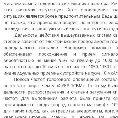
мигание лампы головного светильника шахтера. Ре
этих системах отсутствует. Хотя оповещение г
ситуациях является более предпочтительным. Ведь ш
не только, что произошла авария, но и понять ее 
последствия, а также уяснить безопасные пути выхода 
Дальность действия вышеуказанных систем свя
степени зависит от электрической проводимости гор
передаваемых сигналов. Например, комплекс 
обеспечивает прохождение и прием сигнал
вероятностью не менее 95% на глубину до 1000 
шахтного поля до 10 км в полосе частот 1050-1150 Гц
индивидуальных приемных устройств не хуже 10 мкА/м
Полоса частот голосового оповещения составляет
несколько шире, чем у «СУБР-1СВМ». Поэтому был
дальности распространения и степени затухания с
частот. Для выполнения расчета была принята ср
-
проводимость среды (пород горного массива) s=10
для таких пород, как антрациты, алевролиты, аргил
кварц-серицитовые сланцы и другие [4]. Рас