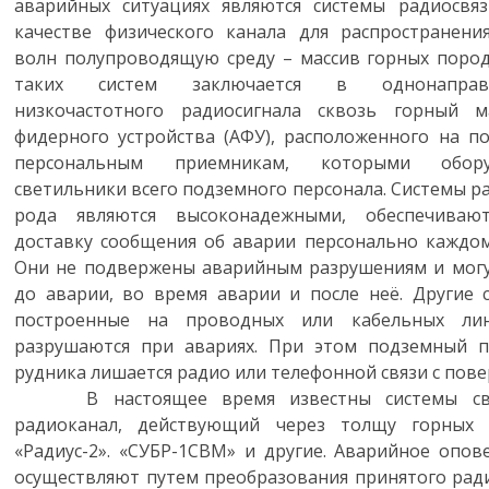
аварийных ситуациях являются системы радиосвя
качестве физического канала для распространени
волн полупроводящую среду – массив горных пород
таких систем заключается в однонаправ
низкочастотного радиосигнала сквозь горный м
фидерного устройства (АФУ), расположенного на п
персональным приемникам, которыми обору
светильники всего подземного персонала. Системы р
рода являются высоконадежными, обеспечиваю
доставку сообщения об аварии персонально каждом
Они не подвержены аварийным разрушениям и мог
до аварии, во время аварии и после неё. Другие 
построенные на проводных или кабельных лин
разрушаются при авариях. При этом подземный 
рудника лишается радио или телефонной связи с пове
В настоящее время известны системы связ
радиоканал, действующий через толщу горных п
«Радиус-2». «СУБР-1СВМ» и другие. Аварийное опо
осуществляют путем преобразования принятого рад