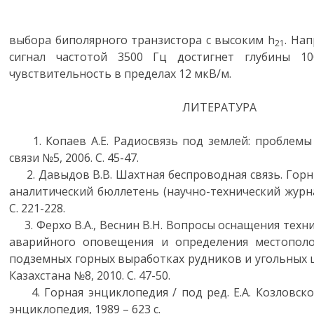
выбора биполярного транзистора с высоким h
. На
21
сигнал частотой 3500 Гц достигнет глубины 1
чувствительность в пределах 12 мкВ/м.
ЛИТЕРАТУРА
1. Копаев А.Е. Радиосвязь под землей: проблемы 
связи №5, 2006. С. 45-47.
2. Давыдов В.В. Шахтная беспроводная связь. Гор
аналитический бюллетень (научно-технический журна
С. 221-228.
3. Ферхо В.А., Веснин В.Н. Вопросы оснащения техн
аварийного оповещения и определения местопол
подземных горных выработках рудников и угольных 
Казахстана №8, 2010. С. 47-50.
4. Горная энциклопедия / под ред. Е.А. Козловского
энциклопедия, 1989 – 623 с.