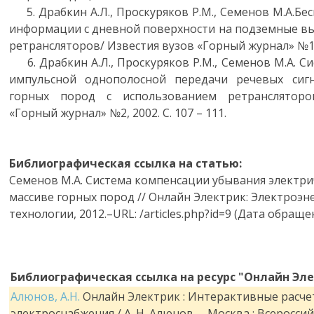
5. Драбкин А.Л., Проскуряков Р.М., Семенов М.А.Бе
информации с дневной поверхности на подземные в
ретрансляторов/ Известия вузов «Горный журнал» №1, 2
6. Драбкин А.Л., Проскуряков Р.М., Семенов М.А. С
импульсной однополосной передачи речевых сиг
горных пород с использованием ретрансляторо
«Горный журнал» №2, 2002. С. 107 – 111.
Библиографическая ссылка на статью:
Семенов М.А. Система компенсации убывания электри
массиве горных пород // Онлайн Электрик: Электроэн
технологии, 2012.–URL: /articles.php?id=9 (Дата обращен
Библиографическая ссылка на ресурс "Онлайн Эле
Алюнов, А.Н.
Онлайн Электрик : Интерактивные расче
электроснабжения / А. Н. Алюнов. – Москва : Всеросси