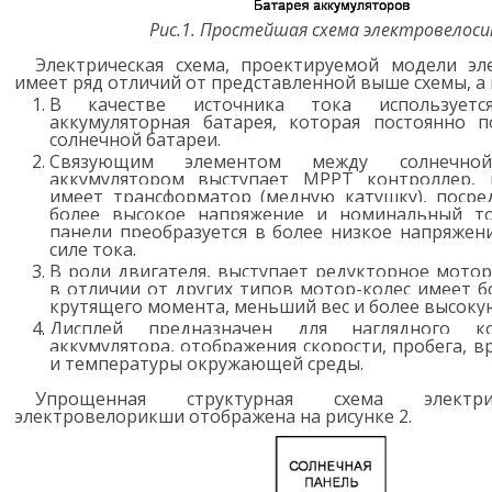
Рис.1. Простейшая схема электровелоси
Электрическая схема, проектируемой модели эл
имеет ряд отличий от представленной выше схемы, а
В качестве источника тока используется
аккумуляторная батарея, которая постоянно п
солнечной батареи.
Связующим элементом между солнечн
аккумулятором выступает МРРТ контроллер,
имеет трансформатор (медную катушку), посре
более высокое напряжение и номинальный то
панели преобразуется в более низкое напряжен
силе тока.
В роли двигателя, выступает редукторное мотор
в отличии от других типов мотор-колес имеет 
крутящего момента, меньший вес и более высоку
Дисплей предназначен для наглядного ко
аккумулятора, отображения скорости, пробега, 
и температуры окружающей среды.
Упрощенная структурная схема электри
электровелорикши отображена на рисунке 2.