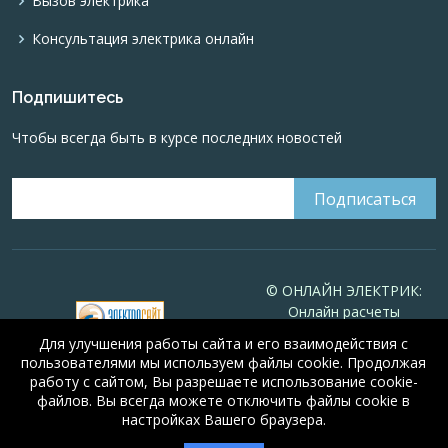
Вызов электрика
Консультация электрика онлайн
Подпишитесь
Чтобы всегда быть в курсе последних новостей
© ОНЛАЙН ЭЛЕКТРИК:
Онлайн расчеты
электрических систем
Для улучшения работы сайта и его взаимодействия с
Online-electric.ru
, 2008-
пользователями мы используем файлы cookie. Продолжая
2026
работу с сайтом, Вы разрешаете использование cookie-
© А.Н. Алюнов, 2008-2026
файлов. Вы всегда можете отключить файлы cookie в
Свидетельство №16066
от
настройках Вашего браузера.
🤖
5 из 5
23.08.2010 года