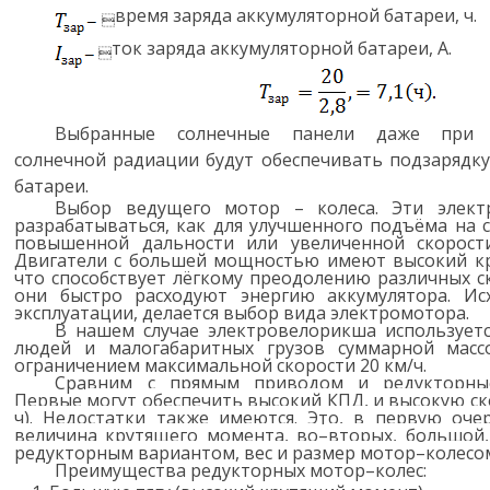
время заряда аккумуляторной батареи, ч.

ток заряда аккумуляторной батареи, А.

Выбранные солнечные панели даже при н
солнечной радиации будут обеспечивать подзарядк
батареи.
Выбор ведущего мотор – колеса. Эти элект
разрабатываться, как для улучшенного подъёма на с
повышенной дальности или увеличенной скорост
Двигатели с большей мощностью имеют высокий к
что способствует лёгкому преодолению различных с
они быстро расходуют энергию аккумулятора. Ис
эксплуатации, делается выбор вида электромотора.
В нашем случае электровелорикша используетс
людей и малогабаритных грузов суммарной масс
ограничением максимальной скорости 20 км/ч.
Сравним с прямым приводом и редукторные
Первые
могут обеспечить высокий КПД, и высокую ско
ч). Недостатки также имеются. Это, в первую оче
величина крутящего момента, во
–
вторых, большой,
редукторным вариантом, вес и размер мотор
–
колесом
Преимущества редукторных мотор–колес: