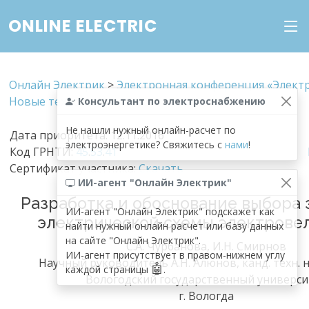
ONLINE ELECTRIC
Онлайн Электрик
>
Электронная конференция «Электр
Новые технологии»
Консультант по электроснабжению
Не нашли нужный онлайн-расчет по
Дата приоритета: 12.11.2016
электроэнергетике? Свяжитесь с
нами
!
Код ГРНТИ:
45
.
53
.
41
Сертификат участника:
Скачать
ИИ-агент "Онлайн Электрик"
Разработка и обоснование выбора
ИИ-агент "Онлайн Электрик" подскажет как
электрической схемы электров
найти нужный онлайн расчет или базу данных
на сайте "Онлайн Электрик".
С.А. Чурбанова, И.Н. Смирнов
ИИ-агент присутствует в правом-нижнем углу
Научный руководитель А.Н. Алюнов, канд. техн. 
🤖
каждой страницы
.
Вологодский государственный универси
г. Вологда