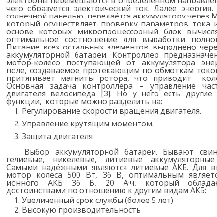
электроны перемещаются в определенном направлен
чего образуется электрический ток. Далее энергия
солнечной панелью, передаётся аккумулятору через 
который осуществляет проверку параметров тока и
основе которых микропроцессорный блок вычисл
оптимальное соотношение для выработки полной
Питание всех остальных элементов выполнено чере
аккумуляторной батареи. Контроллер
предназначе
мотор-колесо поступающей от аккумулятора эне
поле, создаваемое протекающим по обмоткам током
притягивает магниты ротора, что приводит кол
Основная задача контроллера – управление час
двигателя велосипеда [3]. Но у него есть другие
функции, которые можно разделить на:
Регулирование скорости вращения двигателя.
Управление крутящим моментом.
Защита двигателя.
Выбор аккумуляторной батареи. Бывают свин
гелиевые, никелевые, литиевые аккумуляторные
Самыми надёжными являются литиевые АКБ. Для 
мотор колеса 500 Вт, 36 В, оптимальным являет
ионного АКБ 36 В, 20 А·ч, который облада
достоинствами по отношению к другим видам АКБ:
Увеличенный срок службы (более 5 лет)
Высокую производительность