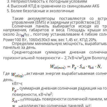
Неприхотливость к погодным условиям
Высокий КПД в сравнении со свинцовыми АКБ
Более безопасные и экологичные
Такие аккумуляторы поставляются со вст
управления (
BMS
) и зарядным устройством.[3]
Солнечная панель выбирается исходя из тр
напряжения, габаритов и веса. Площадь крыши э
около 2
, поэтому устанавливаем 4 гибкие со


Power
100 Вт, 1060х530х3 мм, вес 1,45 кг, КПД 20%.
Определим минимальную мощность, вырабатыв
панелью за день.
Среднегодовая суммарная дневная солнечн
2
горизонтальной поверхности – 2,7кВ·ч/м
(для Вологод
Где
активная энергия вырабатываемая солне
день,
кВт·ч;
суммарная дневная солнечная радиация на г
2
поверхности, кВ·ч/м
;
площадь поверхности солнечной панели, м

колличество солнечных панелей, шт;
