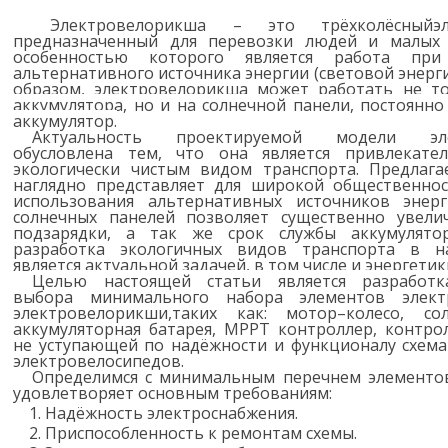
Электровелорикша – это трёхколёсныйэле
предназначенный для перевозки людей и малых 
особенностью которого является работа при
альтернативного источника энергии (световой энерги
образом, электровелорикша может работать не то
аккумулятора, но и на солнечной панели, постоян
аккумулятор.
Актуальность проектируемой модели эле
обусловлена тем, что она является привлекате
экологически чистым видом транспорта. Предлага
наглядно представляет для широкой общественно
использования альтернативных источников энер
солнечных панелей позволяет существенно увели
подзарядки, а так же срок службы аккумулятор
разработка экологичных видов транспорта в н
является актуальной задачей, в том числе и энергетик
Целью настоящей статьи является разработ
выбора минимального набора элементов элект
электровелорикши,таких как: мотор–колесо, со
аккумуляторная батарея, МРРТ контроллер, контро
не уступающей по надёжности и функционалу схем
электровелосипедов.
Определимся с минимальным перечнем элементов
удовлетворяет основным требованиям:
Надёжность электроснабжения.
Приспособленность к ремонтам схемы.