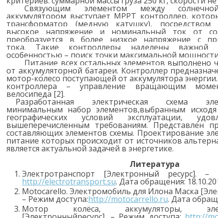
критериев: суммарной массы груза 250 кг, скорости не 
Связующим элементом между солнечн
аккумулятором выступает МРРТ контроллер, кото
трансформатор (медную катушку), посредством 
высокое напряжение и номинальный ток от со
преобразуется в более низкое напряжение с пр
тока.
Такие контроллеры наделены важной ф
особенностью – поиск точки максимальной мощности
Питание всех остальных элементов выполнено 
от аккумуляторной батареи. Контроллер
предназнач
мотор-колесо поступающей от аккумулятора энергии.
контроллера – управление вращающим момен
велосипеда [2].
Разработанная электрическая схема элек
минимальным набор элементов,выбранным исходя
географических условий эксплуатации, удов
вышеперечисленным требованиям. Представлен п
составляющих элементов схемы. Проектирование эле
питание которых происходит от источников альтерн
является актуальной задачей в энергетике.
Литература
Электротранспорт [Электронный ресурс]. – 
http://electrotransport.su
. Дата обращения: 18.10.20
Motocarello
. Электромобиль для Илона Маска [Эле
– Режим доступа:
http://motocarrello.ru
. Дата обращ
Мотор колёса, аккумуляторы, элект
[Электронныйресурс]. – Режим доступа:
http://m