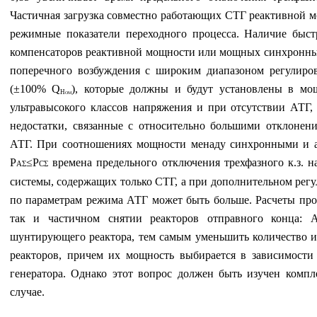
Частичная загрузка совместно работающих СТГ реактивной 
режимные показатели переходного процесса. Наличие быст
компенсаторов реактивной мощности или мощных синхронны
поперечного возбуждения с широким диапазоном регулиро
(±100%
Q
),
которые должны и будут установлены в мо
Ном
ультравысокого классов напряжения и при отсутствии АТГ,
недостатки, связанные с относительно большими отклонен
АТГ. При соотношениях мощности менаду синхронными и 
P
≤
P
времена предельного отключения трехфазного к.з. н
АΣ
СΣ
системы, содержащих только СТГ, а при дополнительном рег
по параметрам режима АТГ может быть больше. Расчеты про
так и частичном снятии реакторов отправного конца: 
шунтирующего реактора, тем самым уменьшить количество 
реакторов, причем их мощность выбирается в зависимости
генератора. Однако этот вопрос должен быть изучен комп
случае.