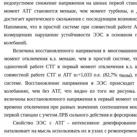
недопустимое снижение напряжения на шинах первой стан
момент АТГ становится меньше, чем момент турбины, и д
достигает критического скольжения с последующим возникн
Напомним, что в простой системе при совместной работе
возмущениях нарушение устойчивости ЭЭС в основном п
колебаний.
Величина восстановленного напряжения в многомашин
момент отключения к.з. меньше, чем в простой системе, ч
одиночной работе СТГ в первый момент отключения к.з.
совместной работе СТГ и
ATI
'
u
=
1,033 о.е. (82,7%
u
),
ном
1
системе. Восстановление напряжения в ЭЭС происходит
колебаниях, чем без АТГ, что видно из того же рисунка
величины восстановленного напряжения в первый момент от
времени отключения при разных значениях соотношения мо
первой станции с учетом ЛРВ сильного действия и форсировк
Свойство ЭЭС с АТГ - интенсивное демпфирование
наталкивает на мысль использовать их в узлах с резкопереме