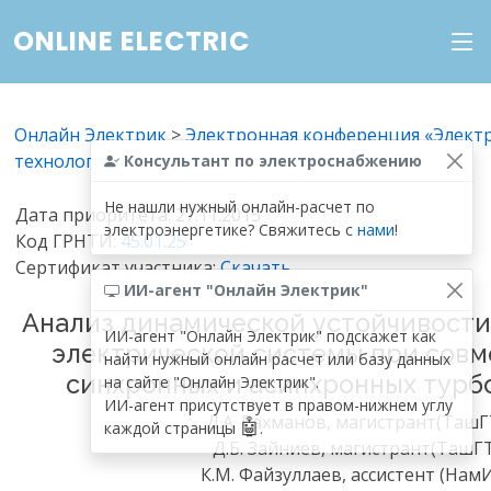
ONLINE ELECTRIC
Онлайн Электрик
>
Электронная конференция «Элект
технологии»
Консультант по электроснабжению
Не нашли нужный онлайн-расчет по
Дата приоритета: 27.11.2015
электроэнергетике? Свяжитесь с
нами
!
Код ГРНТИ:
45
.
01
.
25
Сертификат участника:
Скачать
ИИ-агент "Онлайн Электрик"
Анализ динамической устойчивост
ИИ-агент "Онлайн Электрик" подскажет как
электрической системы при совм
найти нужный онлайн расчет или базу данных
синхронных и асинхронных турб
на сайте "Онлайн Электрик".
ИИ-агент присутствует в правом-нижнем углу
Д.А. Рахманов, магистрант(ТашГ
🤖
каждой страницы
.
Д.Б. Зайниев, магистрант(ТашГТ
К.М. Файзуллаев, ассистент (Нам