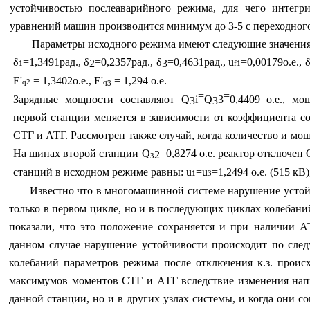
устойчивостью послеаварийного режима, для чего интегр
уравнений машин производится минимум до 3-5 с переходного
Параметры
исходного режима имеют следующие значения
δ
=1,3491рад., δ
=0,2357рад., δ
=0,4631рад.,
u
=0,00179о.е.,
2
3
1
f
1
Е'
=
1,3402о.е., Е'
=
1,294 о.е.
q
2
q
3
=
=
Зарядные
мощности составляют
Q
i
Q
3
0,4409
о.е., м
3
3
первой станции меняется в зависимости от
коэф
фициента
с
СТГ и АТГ. Рассмотрен
также
случай, когда количество
и
мощ
На шинах второй станции
Q
=0,8274
о.е. реактор
отключен
з
2
станций в исходном ре
жиме равны:
u
=
u
=1,2494 о.е. (515 кВ)
1
3
Известно что в многомашинной системе нарушение устой
только в первом цикле, но и в последующих циклах колебан
показали, что это положение сохраняется и при наличии А
данном случае нарушение устойчивости происходит по сле
колебаний параметров режима после отключения к.з. проис
максимумов моментов СТГ и АТГ вследствие изменения нап
данной станции, но и в других узлах системы, и когда они с