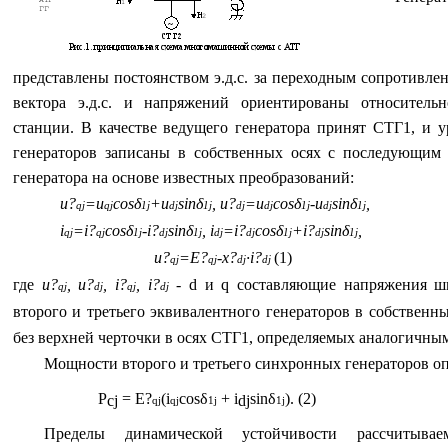
представлены постоянством э.д.с. за переходным сопротивле
вектора э.д.с. и напряжений ориентированы относител
станции. В качестве ведущего генератора принят СТГ1, и у
генераторов записаны в собственных осях с последующим
генератора на основе известных преобразований:
u
?
=
u
cosδ
+
u
sinδ
,
u
?
=
u
cosδ
-
u
sinδ
,
qj
qj
1
j
dj
1
j
dj
dj
1
j
dj
1
j
i
=
i
?
cosδ
-
i
?
sinδ
,
i
=
i
?
cosδ
+
i
?
sinδ
,
qj
qj
1
j
dj
1
j
dj
dj
1
j
dj
1
j
u
?
=
E
?
-
x
?
·
i
?
(1)
qj
qj
dj
dj
где
u
?
,
u
?
,
i
?
,
i
?
-
d
и
q
составляющие напряжения ши
qj
dj
qj
dj
второго и третьего эквивалентного генераторов в собственн
без верхней черточки в осях СТГ1, определяемых аналогичн
Мощности второго и третьего синхронных генераторов оп
P
=
E
?
(
i
cos
δ
+
i
sin
δ
). (2)
cj
dj
qj
qj
1
j
1
j
Пределы динамической устойчивости рассчитыва