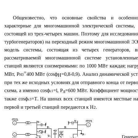
Общеизвестно, что основные свойства и особенно
характерные для многомашинной электрической системы, 
состоящей из трех-четырех машин. Поэтому для исследовани
турбогенераторов
) на переходный режим многомашинной ЭЭС
модель системы, состоящая из четырех генераторов, 
рассматриваемой многомашинной системе установленны
станций являются соизмеримыми: по 1000 МВт каждая; нагр
=
МВт, Р
400 МВт
(
cos
ф
=0,8-0,9).
Анализ динамической уст
H
Н3
при тех же исходных условиях для отправного конца от перв
схема, а именно
cos
ф
=
l
,
Р
=600 МВт. Коэффициент мощност
л
с1
также
cos
ф
=
T
. На шинах всех станций имеются местные н
с3
первой и третьей станций передаются к Н
.
2
Генерат