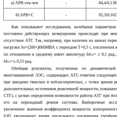
а) АРВ отк-чен
-
84,4/0,138
б) АРВ+С
-
92,3/0,162
Как показывают исследования, колебания парамет
постоянно действующих возмущениях происходят при мен
отсутствии АТГ. Так, например, при наличии на шинах перв
нагрузки
S
=(200+
jl
00)
MBA
с периодом Т=0,5 с, отклонения 
Н
по отношению к среднему имеет амплитуду δδ
= ± 0,1 рад.
12
δδ
=± 0,15 рад.
12
Обобщая результаты, полученные по динамической
многомашинной ЭЭС, содержащих АТГ, отметим следующее.
при заведомо тяжелых и неблагоприятных, с точки зрения р
дополнительных источников реактивной мощности, повыше
СТГ), с целью определения возможности работы АТГ при бо
его на переходный режим системы. Выборочные иссле
увеличение значения коэффициента мощности асинхронного
0,85 увеличивает время предельного отключения трехфазн