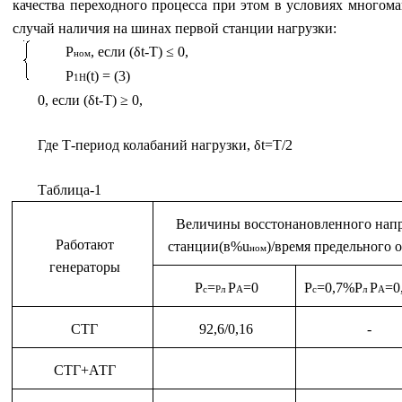
качества переходного процесса при этом в условиях много
случай наличия на шинах первой станции нагрузки:
P
, если (δ
t
-
T
) ≤ 0,
ном
P
(
t
) = (3)
1
H
0, если (δ
t
-
T
) ≥ 0,
Где Т-период колабаний нагрузки, δ
t
=
T
/2
Таблица-1
Величины восстонановленного нап
Работают
станции(в%
u
)/время предельного 
ном
генераторы
P
=
P
=0
P
=0,7%P
P
=0
с
P
л
A
с
л
А
СТГ
92,6/0,16
-
СТГ+АТГ