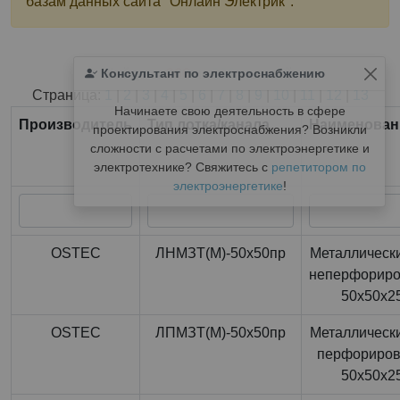
базам данных сайта "Онлайн Электрик".
Консультант по электроснабжению
Найдено
366
из
366
записей.
Страница:
1
|
2
|
3
|
4
|
5
|
6
|
7
|
8
|
9
|
10
|
11
|
12
|
13
Начинаете свою деятельность в сфере
Производитель
Тип лотка/канала
Наименован
проектирования электроснабжения? Возникли
сложности с расчетами по электроэнергетике и
электротехнике? Свяжитесь с
репетитором по
электроэнергетике
!
OSTEC
ЛНМЗТ(М)-50x50пр
Металлически
неперфорир
50x50x2
OSTEC
ЛПМЗТ(М)-50x50пр
Металлически
перфориро
50x50x2