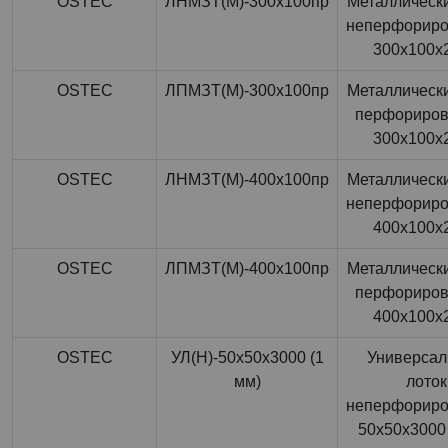
OSTEC
ЛНМЗТ(М)-300x100пр
Металлически
неперфорир
300x100x
OSTEC
ЛПМЗТ(М)-300x100пр
Металлически
перфориро
300x100x
OSTEC
ЛНМЗТ(М)-400x100пр
Металлически
неперфорир
400x100x
OSTEC
ЛПМЗТ(М)-400x100пр
Металлически
перфориро
400x100x
OSTEC
УЛ(Н)-50x50x3000 (1
Универса
мм)
лоток
неперфорир
50x50x3000 