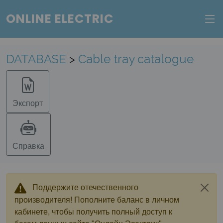
ONLINE ELECTRIC
Веб-сервис "Онлайн Электрик"
Пополните баланс в личном кабинете, чтобы
DATABASE
>
Cable tray catalogue
получить доступ ко всем сервисам "Онлайн
Электрик" без ограничений.
Экспорт
Ок
Войти в систему
Регистрация
Справка
Поддержите отечественного
производителя! Пополните баланс в личном
кабинете, чтобы получить полный доступ к