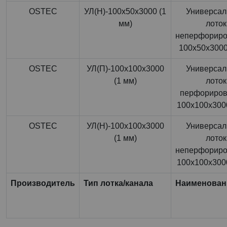
OSTEC
УЛ(Н)-100x50x3000 (1
Универса
мм)
лоток
неперфорир
100x50x3000
OSTEC
УЛ(П)-100x100x3000
Универса
(1 мм)
лоток
перфориро
100x100x3000
OSTEC
УЛ(Н)-100x100x3000
Универса
(1 мм)
лоток
неперфорир
100x100x3000
Производитель
Тип лотка/канала
Наименован