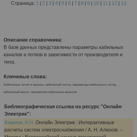
Страница:
1
|
2
|
3
|
4
|
5
|
6
|
7
|
8
|
9
|
10
|
11
|
12
|
13
Описание справочника:
В базе данных представлены параметры кабельных
каналов и лотков в зависимости от производителя и
типа.
Ключевые слова:
Кабельные лотки и каналы, кабельный лоток, параметры кабельного лотка,
кабельный канал, параметры кабельных каналов
Библиографическая ссылка на ресурс "Онлайн
Электрик":
Алюнов, А.Н.
Онлайн Электрик : Интерактивные
расчеты систем электроснабжения / А. Н. Алюнов. –