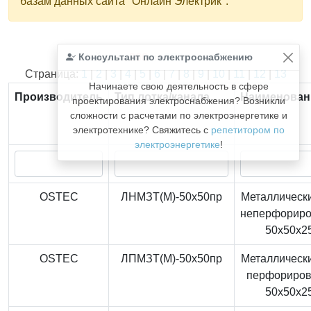
базам данных сайта "Онлайн Электрик".
Консультант по электроснабжению
Найдено
366
из
366
записей.
Страница:
1
|
2
|
3
|
4
|
5
|
6
|
7
|
8
|
9
|
10
|
11
|
12
|
13
Начинаете свою деятельность в сфере
Производитель
Тип лотка/канала
Наименован
проектирования электроснабжения? Возникли
сложности с расчетами по электроэнергетике и
электротехнике? Свяжитесь с
репетитором по
электроэнергетике
!
OSTEC
ЛНМЗТ(М)-50x50пр
Металлически
неперфорир
50x50x2
OSTEC
ЛПМЗТ(М)-50x50пр
Металлически
перфориро
50x50x2