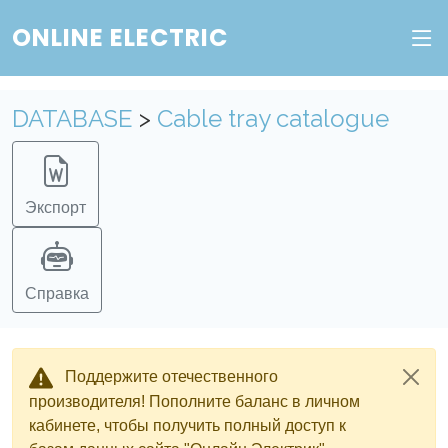
Веб-сервис "Онлайн Электрик"
ONLINE ELECTRIC
Пополните баланс в личном кабинете, чтобы
получить доступ ко всем сервисам "Онлайн
DATABASE
>
Cable tray catalogue
Электрик" без ограничений.
Ок
Войти в систему
Регистрация
Экспорт
Справка
Поддержите отечественного
производителя! Пополните баланс в личном
кабинете, чтобы получить полный доступ к