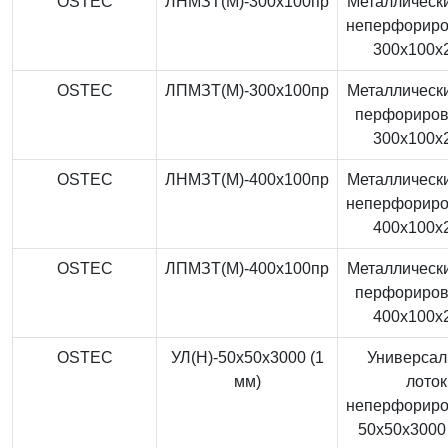
OSTEC
ЛНМЗТ(М)-300x100пр
Металлически
неперфорир
300x100x
OSTEC
ЛПМЗТ(М)-300x100пр
Металлически
перфориро
300x100x
OSTEC
ЛНМЗТ(М)-400x100пр
Металлически
неперфорир
400x100x
OSTEC
ЛПМЗТ(М)-400x100пр
Металлически
перфориро
400x100x
OSTEC
УЛ(Н)-50x50x3000 (1
Универса
мм)
лоток
неперфорир
50x50x3000 