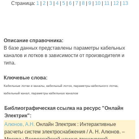
Страница:
1
|
2
|
3
|
4
|
5
|
6
|
7
|
8
|
9
|
10
|
11
|
12
|
13
Описание справочника:
В базе данных представлены параметры кабельных
каналов и лотков в зависимости от производителя и
типа.
Ключевые слова:
Кабельные лотки и каналы, кабельный лоток, параметры кабельного лотка,
кабельный канал, параметры кабельных каналов
Библиографическая ссылка на ресурс "Онлайн
Электрик":
Алюнов, А.Н.
Онлайн Электрик : Интерактивные
расчеты систем электроснабжения / А. Н. Алюнов. –