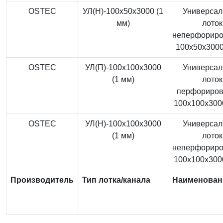
OSTEC
УЛ(Н)-100x50x3000 (1
Универса
мм)
лоток
неперфорир
100x50x3000
OSTEC
УЛ(П)-100x100x3000
Универса
(1 мм)
лоток
перфориро
100x100x3000
OSTEC
УЛ(Н)-100x100x3000
Универса
(1 мм)
лоток
неперфорир
100x100x3000
Производитель
Тип лотка/канала
Наименован