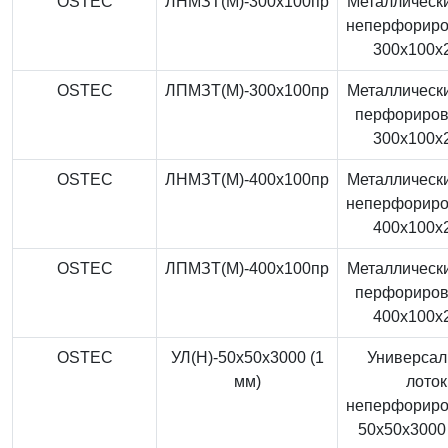
OSTEC
ЛНМЗТ(М)-300x100пр
Металлически
неперфорир
300x100x
OSTEC
ЛПМЗТ(М)-300x100пр
Металлически
перфориро
300x100x
OSTEC
ЛНМЗТ(М)-400x100пр
Металлически
неперфорир
400x100x
OSTEC
ЛПМЗТ(М)-400x100пр
Металлически
перфориро
400x100x
OSTEC
УЛ(Н)-50x50x3000 (1
Универса
мм)
лоток
неперфорир
50x50x3000 