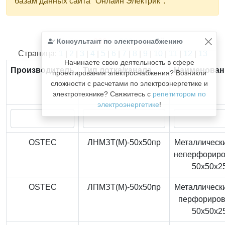
базам данных сайта "Онлайн Электрик".
Консультант по электроснабжению
Найдено
366
из
366
записей.
Страница:
1
|
2
|
3
|
4
|
5
|
6
|
7
|
8
|
9
|
10
|
11
|
12
|
13
Начинаете свою деятельность в сфере
Производитель
Тип лотка/канала
Наименован
проектирования электроснабжения? Возникли
сложности с расчетами по электроэнергетике и
электротехнике? Свяжитесь с
репетитором по
электроэнергетике
!
OSTEC
ЛНМЗТ(М)-50x50пр
Металлически
неперфорир
50x50x2
OSTEC
ЛПМЗТ(М)-50x50пр
Металлически
перфориро
50x50x2