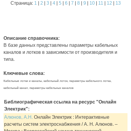
Страница:
1
|
2
|
3
|
4
|
5
|
6
|
7
|
8
|
9
|
10
|
11
|
12
|
13
Описание справочника:
В базе данных представлены параметры кабельных
каналов и лотков в зависимости от производителя и
типа.
Ключевые слова:
Кабельные лотки и каналы, кабельный лоток, параметры кабельного лотка,
кабельный канал, параметры кабельных каналов
Библиографическая ссылка на ресурс "Онлайн
Электрик":
Алюнов, А.Н.
Онлайн Электрик : Интерактивные
расчеты систем электроснабжения / А. Н. Алюнов. –