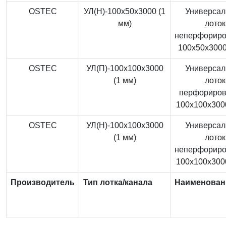
OSTEC
УЛ(Н)-100x50x3000 (1
Универса
мм)
лоток
неперфорир
100x50x3000
OSTEC
УЛ(П)-100x100x3000
Универса
(1 мм)
лоток
перфориро
100x100x3000
OSTEC
УЛ(Н)-100x100x3000
Универса
(1 мм)
лоток
неперфорир
100x100x3000
Производитель
Тип лотка/канала
Наименован