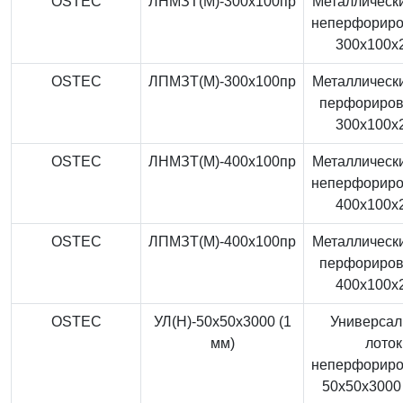
OSTEC
ЛНМЗТ(М)-300x100пр
Металлически
неперфорир
300x100x
OSTEC
ЛПМЗТ(М)-300x100пр
Металлически
перфориро
300x100x
OSTEC
ЛНМЗТ(М)-400x100пр
Металлически
неперфорир
400x100x
OSTEC
ЛПМЗТ(М)-400x100пр
Металлически
перфориро
400x100x
OSTEC
УЛ(Н)-50x50x3000 (1
Универса
мм)
лоток
неперфорир
50x50x3000 