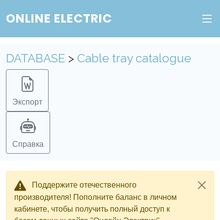
ONLINE ELECTRIC
Пополните баланс в личном кабинете, чтобы
получить доступ ко всем сервисам "Онлайн
Электрик" без ограничений.
DATABASE
>
Cable tray catalogue
Ок
Войти в систему
Регистрация
Экспорт
Справка
Поддержите отечественного
производителя! Пополните баланс в личном
кабинете, чтобы получить полный доступ к