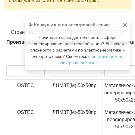
базам данных сайта "Онлайн Электрик".
Консультант по электроснабжению
Найдено
366
из
366
записей.
Страница:
1
|
2
|
3
|
4
|
5
|
6
|
7
|
8
|
9
|
10
|
11
|
12
|
13
Начинаете свою деятельность в сфере
Производитель
Тип лотка/канала
Наименован
проектирования электроснабжения? Возникли
сложности с расчетами по электроэнергетике и
электротехнике? Свяжитесь с
репетитором по
электроэнергетике
!
OSTEC
ЛНМЗТ(М)-50x50пр
Металлически
неперфорир
50x50x2
OSTEC
ЛПМЗТ(М)-50x50пр
Металлически
перфориро
50x50x2