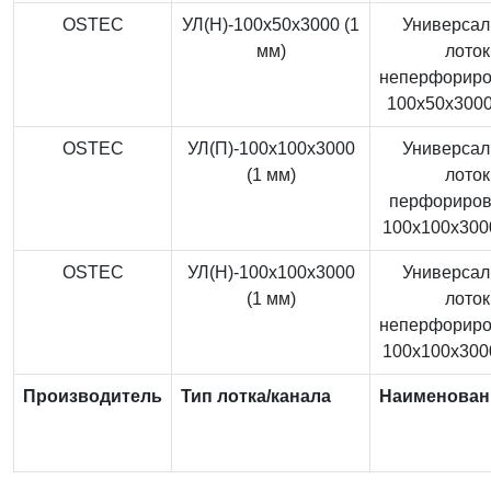
OSTEC
УЛ(Н)-100x50x3000 (1
Универса
мм)
лоток
неперфорир
100x50x3000
OSTEC
УЛ(П)-100x100x3000
Универса
(1 мм)
лоток
перфориро
100x100x3000
OSTEC
УЛ(Н)-100x100x3000
Универса
(1 мм)
лоток
неперфорир
100x100x3000
Производитель
Тип лотка/канала
Наименован