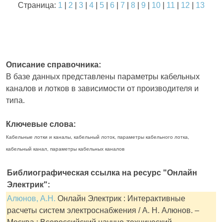
Страница:
1
|
2
|
3
|
4
|
5
|
6
|
7
|
8
|
9
|
10
|
11
|
12
|
13
Описание справочника:
В базе данных представлены параметры кабельных
каналов и лотков в зависимости от производителя и
типа.
Ключевые слова:
Кабельные лотки и каналы, кабельный лоток, параметры кабельного лотка,
кабельный канал, параметры кабельных каналов
Библиографическая ссылка на ресурс "Онлайн
Электрик":
Алюнов, А.Н.
Онлайн Электрик : Интерактивные
расчеты систем электроснабжения / А. Н. Алюнов. –