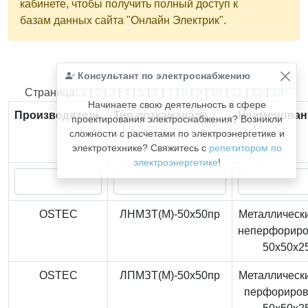
кабинете, чтобы получить полный доступ к
базам данных сайта "Онлайн Электрик".
Консультант по электроснабжению
Найдено
366
из
366
записей.
Страница:
1
|
2
|
3
|
4
|
5
|
6
|
7
|
8
|
9
|
10
|
11
|
12
|
13
Начинаете свою деятельность в сфере
Производитель
Тип лотка/канала
Наименован
проектирования электроснабжения? Возникли
сложности с расчетами по электроэнергетике и
электротехнике? Свяжитесь с
репетитором по
электроэнергетике
!
OSTEC
ЛНМЗТ(М)-50x50пр
Металлически
неперфорир
50x50x2
OSTEC
ЛПМЗТ(М)-50x50пр
Металлически
перфориро