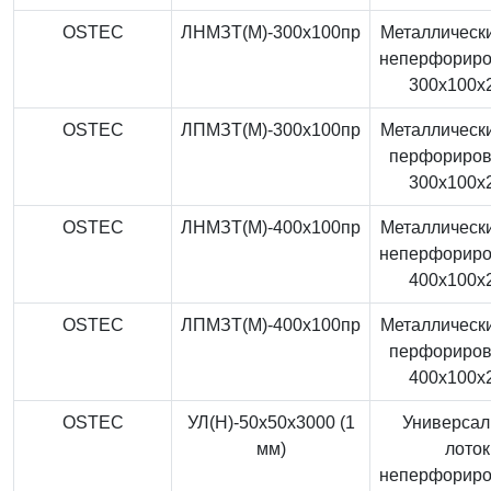
OSTEC
ЛНМЗТ(М)-300x100пр
Металлически
неперфорир
300x100x
OSTEC
ЛПМЗТ(М)-300x100пр
Металлически
перфориро
300x100x
OSTEC
ЛНМЗТ(М)-400x100пр
Металлически
неперфорир
400x100x
OSTEC
ЛПМЗТ(М)-400x100пр
Металлически
перфориро
400x100x
OSTEC
УЛ(Н)-50x50x3000 (1
Универса
мм)
лоток
неперфорир