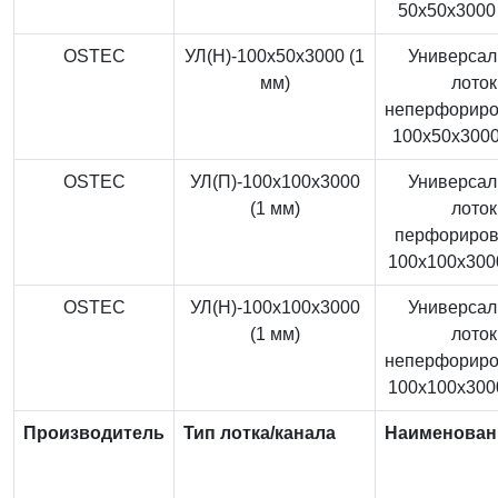
50x50x3000 
OSTEC
УЛ(Н)-100x50x3000 (1
Универса
мм)
лоток
неперфорир
100x50x3000
OSTEC
УЛ(П)-100x100x3000
Универса
(1 мм)
лоток
перфориро
100x100x3000
OSTEC
УЛ(Н)-100x100x3000
Универса
(1 мм)
лоток
неперфорир
100x100x3000
Производитель
Тип лотка/канала
Наименован