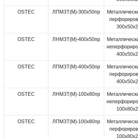
OSTEC
ЛПМЗТ(М)-300x50пр
Металлически
перфориро
300x50x
OSTEC
ЛНМЗТ(М)-400x50пр
Металлически
неперфорир
400x50x
OSTEC
ЛПМЗТ(М)-400x50пр
Металлически
перфориро
400x50x
OSTEC
ЛНМЗТ(М)-100x80пр
Металлически
неперфорир
100x80x
OSTEC
ЛПМЗТ(М)-100x80пр
Металлически
перфориро
100x80x