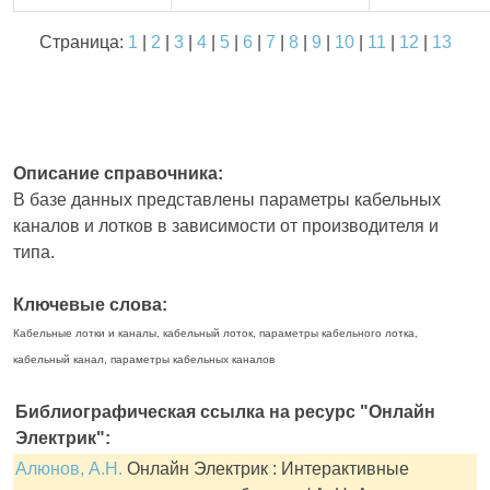
Страница:
1
|
2
|
3
|
4
|
5
|
6
|
7
|
8
|
9
|
10
|
11
|
12
|
13
Описание справочника:
В базе данных представлены параметры кабельных
каналов и лотков в зависимости от производителя и
типа.
Ключевые слова:
Кабельные лотки и каналы, кабельный лоток, параметры кабельного лотка,
кабельный канал, параметры кабельных каналов
Библиографическая ссылка на ресурс "Онлайн
Электрик":
Алюнов, А.Н.
Онлайн Электрик : Интерактивные