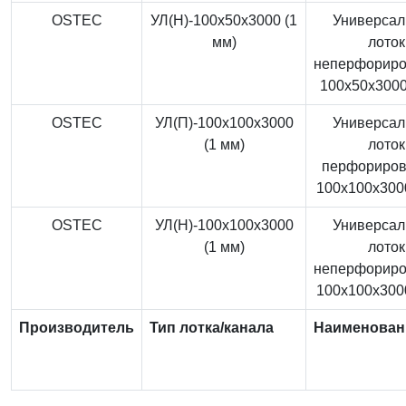
OSTEC
УЛ(Н)-100x50x3000 (1
Универса
мм)
лоток
неперфорир
100x50x3000
OSTEC
УЛ(П)-100x100x3000
Универса
(1 мм)
лоток
перфориро
100x100x3000
OSTEC
УЛ(Н)-100x100x3000
Универса
(1 мм)
лоток
неперфорир
100x100x3000
Производитель
Тип лотка/канала
Наименован