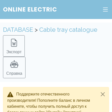
Веб-сервис "Онлайн Электрик"
ONLINE ELECTRIC
Пополните баланс в личном кабинете, чтобы
получить доступ ко всем сервисам "Онлайн
DATABASE
>
Cable tray catalogue
Электрик" без ограничений.
Ок
Войти в систему
Регистрация
Экспорт
Справка
Поддержите отечественного
производителя! Пополните баланс в личном
кабинете, чтобы получить полный доступ к