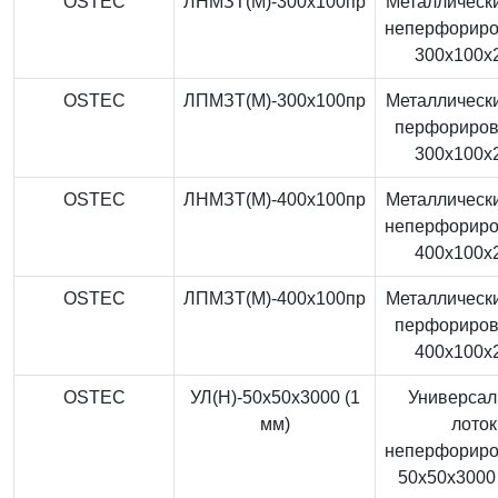
OSTEC
ЛНМЗТ(М)-300x100пр
Металлически
неперфорир
300x100x
OSTEC
ЛПМЗТ(М)-300x100пр
Металлически
перфориро
300x100x
OSTEC
ЛНМЗТ(М)-400x100пр
Металлически
неперфорир
400x100x
OSTEC
ЛПМЗТ(М)-400x100пр
Металлически
перфориро
400x100x
OSTEC
УЛ(Н)-50x50x3000 (1
Универса
мм)
лоток
неперфорир
50x50x3000 