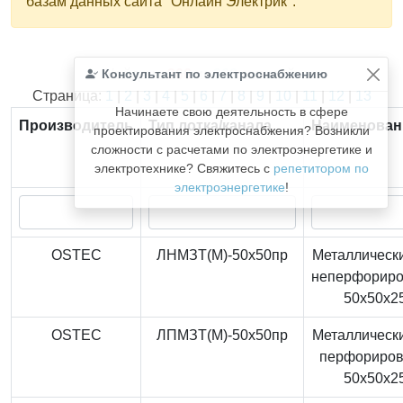
базам данных сайта "Онлайн Электрик".
Консультант по электроснабжению
Найдено
366
из
366
записей.
Страница:
1
|
2
|
3
|
4
|
5
|
6
|
7
|
8
|
9
|
10
|
11
|
12
|
13
Начинаете свою деятельность в сфере
Производитель
Тип лотка/канала
Наименован
проектирования электроснабжения? Возникли
сложности с расчетами по электроэнергетике и
электротехнике? Свяжитесь с
репетитором по
электроэнергетике
!
OSTEC
ЛНМЗТ(М)-50x50пр
Металлически
неперфорир
50x50x2
OSTEC
ЛПМЗТ(М)-50x50пр
Металлически
перфориро
50x50x2