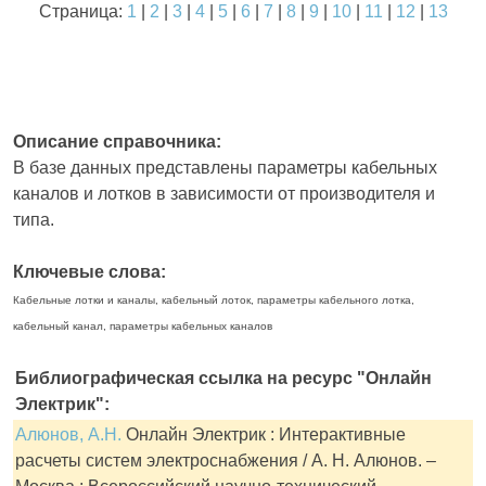
Страница:
1
|
2
|
3
|
4
|
5
|
6
|
7
|
8
|
9
|
10
|
11
|
12
|
13
Описание справочника:
В базе данных представлены параметры кабельных
каналов и лотков в зависимости от производителя и
типа.
Ключевые слова:
Кабельные лотки и каналы, кабельный лоток, параметры кабельного лотка,
кабельный канал, параметры кабельных каналов
Библиографическая ссылка на ресурс "Онлайн
Электрик":
Алюнов, А.Н.
Онлайн Электрик : Интерактивные
расчеты систем электроснабжения / А. Н. Алюнов. –