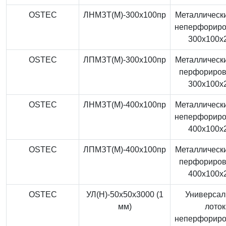
OSTEC
ЛНМЗТ(М)-300x100пр
Металлически
неперфорир
300x100x
OSTEC
ЛПМЗТ(М)-300x100пр
Металлически
перфориро
300x100x
OSTEC
ЛНМЗТ(М)-400x100пр
Металлически
неперфорир
400x100x
OSTEC
ЛПМЗТ(М)-400x100пр
Металлически
перфориро
400x100x
OSTEC
УЛ(Н)-50x50x3000 (1
Универса
мм)
лоток
неперфорир