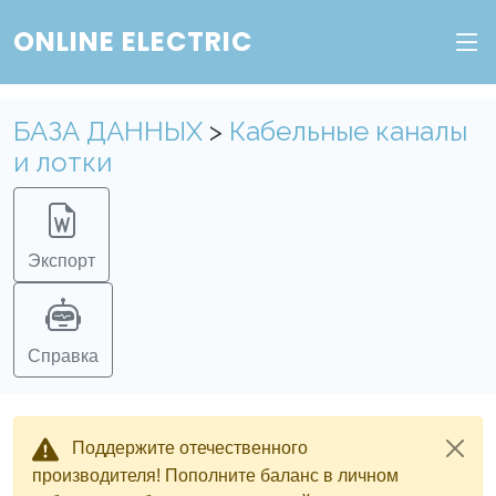
ONLINE ELECTRIC
Пополните баланс в личном кабинете, чтобы
получить доступ ко всем сервисам "Онлайн
Электрик" без ограничений.
БАЗА ДАННЫХ
>
Кабельные каналы
и лотки
Ок
Войти в систему
Регистрация
Экспорт
Справка
Поддержите отечественного
производителя! Пополните баланс в личном