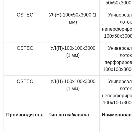
50x50x3000 
OSTEC
УЛ(Н)-100x50x3000 (1
Универса
мм)
лоток
неперфорир
100x50x3000
OSTEC
УЛ(П)-100x100x3000
Универса
(1 мм)
лоток
перфориро
100x100x3000
OSTEC
УЛ(Н)-100x100x3000
Универса
(1 мм)
лоток
неперфорир
100x100x3000
Производитель
Тип лотка/канала
Наименован