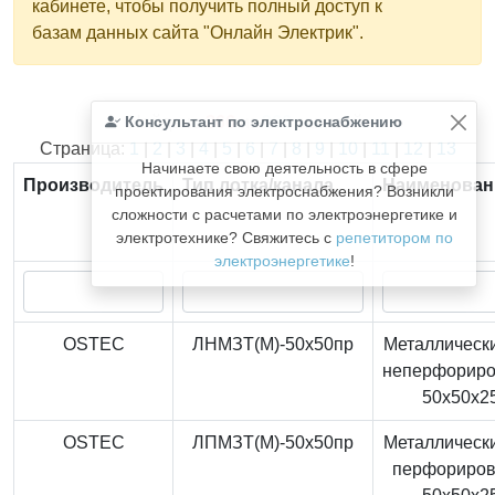
кабинете, чтобы получить полный доступ к
базам данных сайта "Онлайн Электрик".
Консультант по электроснабжению
Найдено
366
из
366
записей.
Страница:
1
|
2
|
3
|
4
|
5
|
6
|
7
|
8
|
9
|
10
|
11
|
12
|
13
Начинаете свою деятельность в сфере
Производитель
Тип лотка/канала
Наименован
проектирования электроснабжения? Возникли
сложности с расчетами по электроэнергетике и
электротехнике? Свяжитесь с
репетитором по
электроэнергетике
!
OSTEC
ЛНМЗТ(М)-50x50пр
Металлически
неперфорир
50x50x2
OSTEC
ЛПМЗТ(М)-50x50пр
Металлически
перфориро