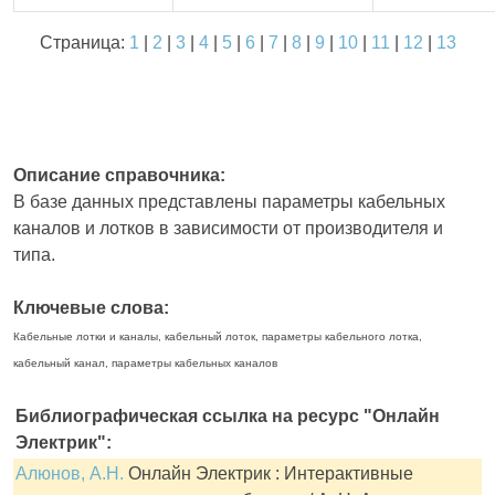
Страница:
1
|
2
|
3
|
4
|
5
|
6
|
7
|
8
|
9
|
10
|
11
|
12
|
13
Описание справочника:
В базе данных представлены параметры кабельных
каналов и лотков в зависимости от производителя и
типа.
Ключевые слова:
Кабельные лотки и каналы, кабельный лоток, параметры кабельного лотка,
кабельный канал, параметры кабельных каналов
Библиографическая ссылка на ресурс "Онлайн
Электрик":
Алюнов, А.Н.
Онлайн Электрик : Интерактивные