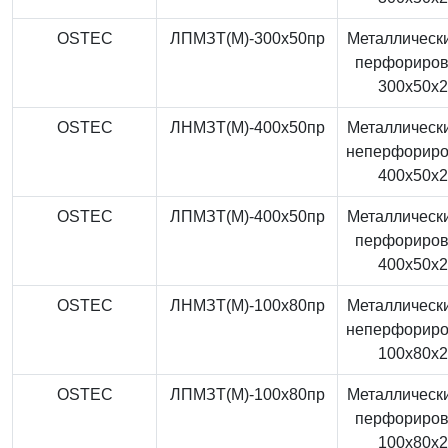
OSTEC
ЛПМЗТ(М)-300x50пр
Металлически
перфориро
300x50x
OSTEC
ЛНМЗТ(М)-400x50пр
Металлически
неперфорир
400x50x
OSTEC
ЛПМЗТ(М)-400x50пр
Металлически
перфориро
400x50x
OSTEC
ЛНМЗТ(М)-100x80пр
Металлически
неперфорир
100x80x
OSTEC
ЛПМЗТ(М)-100x80пр
Металлически
перфориро
100x80x