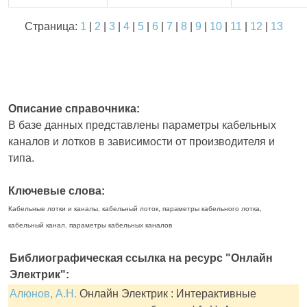
Страница:
1
|
2
|
3
|
4
|
5
|
6
|
7
|
8
|
9
|
10
|
11
|
12
|
13
Описание справочника:
В базе данных представлены параметры кабельных
каналов и лотков в зависимости от производителя и
типа.
Ключевые слова:
Кабельные лотки и каналы, кабельный лоток, параметры кабельного лотка,
кабельный канал, параметры кабельных каналов
Библиографическая ссылка на ресурс "Онлайн
Электрик":
Алюнов, А.Н.
Онлайн Электрик : Интерактивные