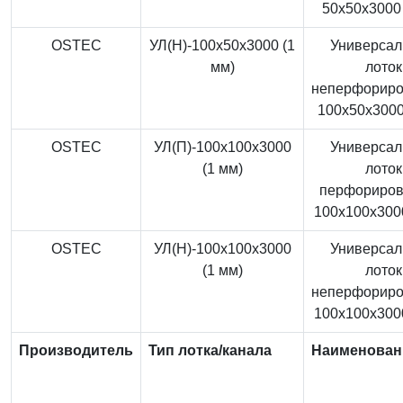
50x50x3000 
OSTEC
УЛ(Н)-100x50x3000 (1
Универса
мм)
лоток
неперфорир
100x50x3000
OSTEC
УЛ(П)-100x100x3000
Универса
(1 мм)
лоток
перфориро
100x100x3000
OSTEC
УЛ(Н)-100x100x3000
Универса
(1 мм)
лоток
неперфорир
100x100x3000
Производитель
Тип лотка/канала
Наименован