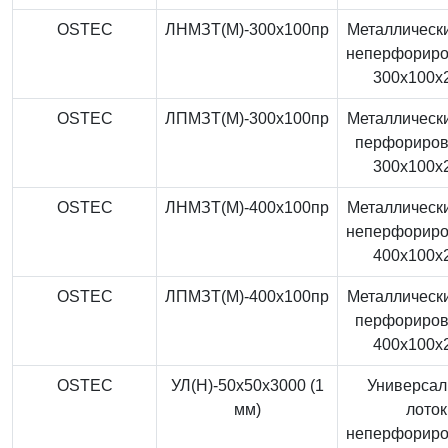
OSTEC
ЛНМЗТ(М)-300x100пр
Металлически
неперфорир
300x100x
OSTEC
ЛПМЗТ(М)-300x100пр
Металлически
перфориро
300x100x
OSTEC
ЛНМЗТ(М)-400x100пр
Металлически
неперфорир
400x100x
OSTEC
ЛПМЗТ(М)-400x100пр
Металлически
перфориро
400x100x
OSTEC
УЛ(Н)-50x50x3000 (1
Универса
мм)
лоток
неперфорир