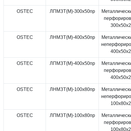
OSTEC
ЛПМЗТ(М)-300x50пр
Металлически
перфориро
300x50x
OSTEC
ЛНМЗТ(М)-400x50пр
Металлически
неперфорир
400x50x
OSTEC
ЛПМЗТ(М)-400x50пр
Металлически
перфориро
400x50x
OSTEC
ЛНМЗТ(М)-100x80пр
Металлически
неперфорир
100x80x
OSTEC
ЛПМЗТ(М)-100x80пр
Металлически
перфориро
100x80x