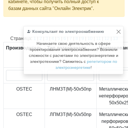
кабинете, чтобы получить полный доступ к
базам данных сайта "Онлайн Электрик".
Консультант по электроснабжению
Найдено
366
из
366
записей.
Страница:
1
|
2
|
3
|
4
|
5
|
6
|
7
|
8
|
9
|
10
|
11
|
12
|
13
Начинаете свою деятельность в сфере
Производитель
Тип лотка/канала
Наименован
проектирования электроснабжения? Возникли
сложности с расчетами по электроэнергетике и
электротехнике? Свяжитесь с
репетитором по
электроэнергетике
!
OSTEC
ЛНМЗТ(М)-50x50пр
Металлически
неперфорир
50x50x2
OSTEC
ЛПМЗТ(М)-50x50пр
Металлически
перфориро