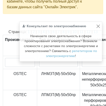
кабинете, чтобы получить полный доступ к
базам данных сайта "Онлайн Электрик".
Консультант по электроснабжению
Найдено
366
из
366
записей.
Страница:
1
|
2
|
3
|
4
|
5
|
6
|
7
|
8
|
9
|
10
|
11
|
12
|
13
Начинаете свою деятельность в сфере
Производитель
Тип лотка/канала
Наименован
проектирования электроснабжения? Возникли
сложности с расчетами по электроэнергетике и
электротехнике? Свяжитесь с
репетитором по
электроэнергетике
!
OSTEC
ЛНМЗТ(М)-50x50пр
Металлически
неперфорир
50x50x2
OSTEC
ЛПМЗТ(М)-50x50пр
Металлически
перфориро