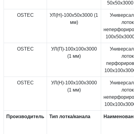
50x50x3000 
OSTEC
УЛ(Н)-100x50x3000 (1
Универса
мм)
лоток
неперфорир
100x50x3000
OSTEC
УЛ(П)-100x100x3000
Универса
(1 мм)
лоток
перфориро
100x100x3000
OSTEC
УЛ(Н)-100x100x3000
Универса
(1 мм)
лоток
неперфорир
100x100x3000
Производитель
Тип лотка/канала
Наименован