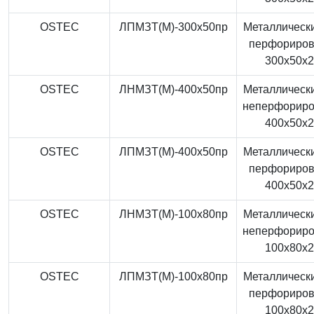
OSTEC
ЛПМЗТ(М)-300x50пр
Металлически
перфориро
300x50x
OSTEC
ЛНМЗТ(М)-400x50пр
Металлически
неперфорир
400x50x
OSTEC
ЛПМЗТ(М)-400x50пр
Металлически
перфориро
400x50x
OSTEC
ЛНМЗТ(М)-100x80пр
Металлически
неперфорир
100x80x
OSTEC
ЛПМЗТ(М)-100x80пр
Металлически
перфориро
100x80x