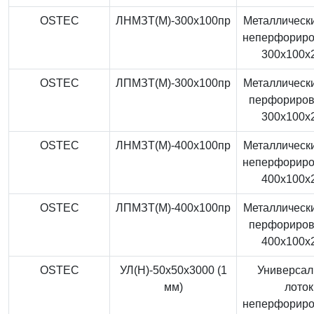
OSTEC
ЛНМЗТ(М)-300x100пр
Металлически
неперфорир
300x100x
OSTEC
ЛПМЗТ(М)-300x100пр
Металлически
перфориро
300x100x
OSTEC
ЛНМЗТ(М)-400x100пр
Металлически
неперфорир
400x100x
OSTEC
ЛПМЗТ(М)-400x100пр
Металлически
перфориро
400x100x
OSTEC
УЛ(Н)-50x50x3000 (1
Универса
мм)
лоток
неперфорир