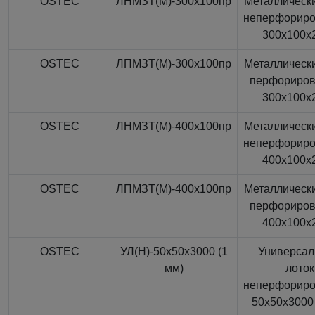
OSTEC
ЛНМЗТ(М)-300x100пр
Металлически
неперфорир
300x100x
OSTEC
ЛПМЗТ(М)-300x100пр
Металлически
перфориро
300x100x
OSTEC
ЛНМЗТ(М)-400x100пр
Металлически
неперфорир
400x100x
OSTEC
ЛПМЗТ(М)-400x100пр
Металлически
перфориро
400x100x
OSTEC
УЛ(Н)-50x50x3000 (1
Универса
мм)
лоток
неперфорир
50x50x3000 