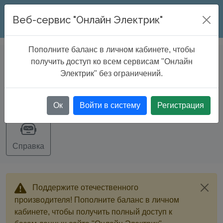
ONLINE ELECTRIC
Веб-сервис "Онлайн Электрик"
Пополните баланс в личном кабинете, чтобы
DATABASE
>
Cable tray catalogue
получить доступ ко всем сервисам "Онлайн
Электрик" без ограничений.
Экспорт
Ок
Войти в систему
Регистрация
Справка
Поддержите отечественного
производителя! Пополните баланс в личном
кабинете, чтобы получить полный доступ к