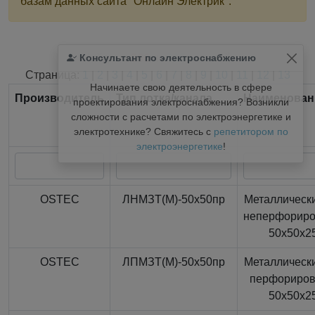
базам данных сайта "Онлайн Электрик".
Консультант по электроснабжению
Найдено
366
из
366
записей.
Страница:
1
|
2
|
3
|
4
|
5
|
6
|
7
|
8
|
9
|
10
|
11
|
12
|
13
Начинаете свою деятельность в сфере
Производитель
Тип лотка/канала
Наименован
проектирования электроснабжения? Возникли
сложности с расчетами по электроэнергетике и
электротехнике? Свяжитесь с
репетитором по
электроэнергетике
!
OSTEC
ЛНМЗТ(М)-50x50пр
Металлически
неперфорир
50x50x2
OSTEC
ЛПМЗТ(М)-50x50пр
Металлически
перфориро
50x50x2