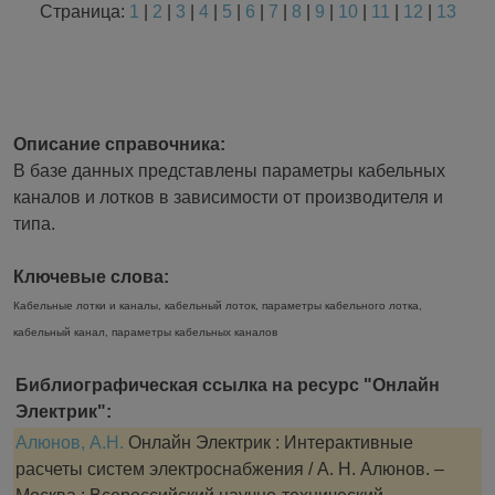
Страница:
1
|
2
|
3
|
4
|
5
|
6
|
7
|
8
|
9
|
10
|
11
|
12
|
13
Описание справочника:
В базе данных представлены параметры кабельных
каналов и лотков в зависимости от производителя и
типа.
Ключевые слова:
Кабельные лотки и каналы, кабельный лоток, параметры кабельного лотка,
кабельный канал, параметры кабельных каналов
Библиографическая ссылка на ресурс "Онлайн
Электрик":
Алюнов, А.Н.
Онлайн Электрик : Интерактивные
расчеты систем электроснабжения / А. Н. Алюнов. –