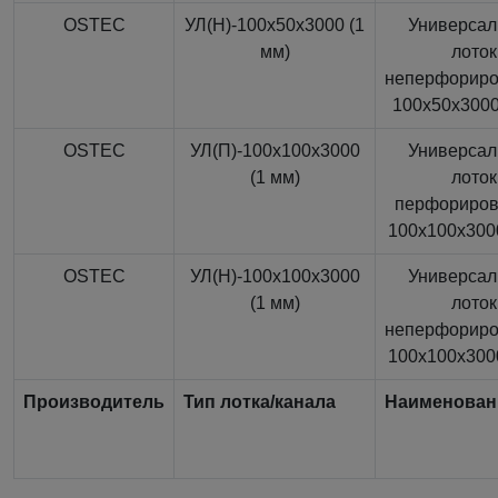
OSTEC
УЛ(Н)-100x50x3000 (1
Универса
мм)
лоток
неперфорир
100x50x3000
OSTEC
УЛ(П)-100x100x3000
Универса
(1 мм)
лоток
перфориро
100x100x3000
OSTEC
УЛ(Н)-100x100x3000
Универса
(1 мм)
лоток
неперфорир
100x100x3000
Производитель
Тип лотка/канала
Наименован