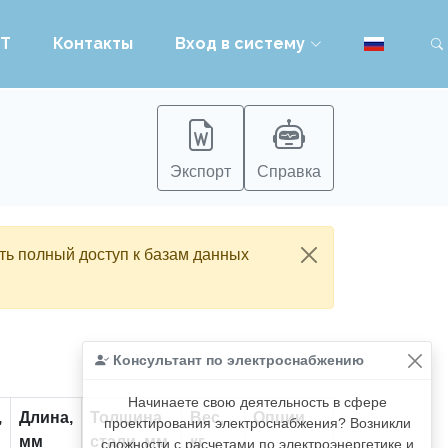
PT
Контакты
Вход в систему
Экспорт
Справка
ть полный доступ к базам данных
Консультант по электроснабжению
Начинаете свою деятельность в сфере
,
Длина,
Толщина
Вес,
Опции
проектирования электроснабжения? Возникли
мм
стали, мм
кг
сложности с расчетами по электроэнергетике и