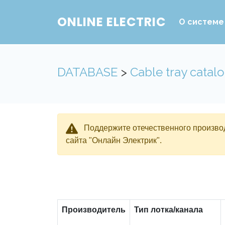
ONLINE ELECTRIC
О системе
DATABASE
>
Cable tray catal
Поддержите отечественного производ
сайта "Онлайн Электрик".
Производитель
Тип лотка/канала