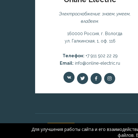
Электроснабжение: знаем, умеем,
владеем.
160000 Россия, г. Вологда
ул. Галкинская, 1, оф. 116
Телефон:
+7 911 502 22 29
Email:
info@online-electric.ru
Для улучшения работы сайта и его взаимодейств
файлов. 