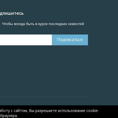
дпишитесь
Чтобы всегда быть в курсе последних новостей
line calculations of electrical systems
Online-
боту с сайтом, Вы разрешаете использование cookie-
браузера.