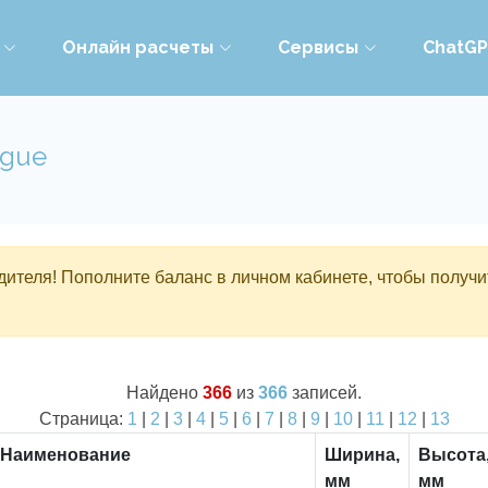
Онлайн расчеты
Сервисы
ChatG
ogue
ителя! Пополните баланс в личном кабинете, чтобы получи
Найдено
366
из
366
записей.
Страница:
1
|
2
|
3
|
4
|
5
|
6
|
7
|
8
|
9
|
10
|
11
|
12
|
13
Наименование
Ширина,
Высота
мм
мм