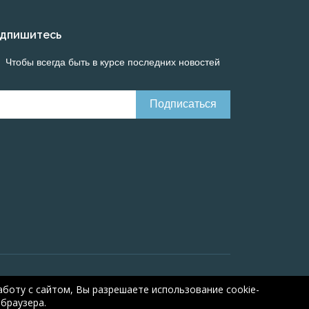
дпишитесь
Чтобы всегда быть в курсе последних новостей
line calculations of electrical systems
Online-
боту с сайтом, Вы разрешаете использование cookie-
браузера.