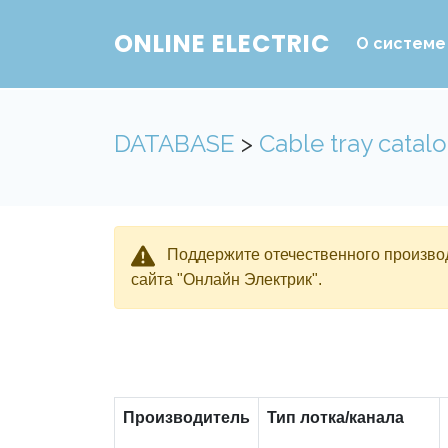
ONLINE ELECTRIC
О системе
DATABASE
>
Cable tray catal
Поддержите отечественного производ
сайта "Онлайн Электрик".
Производитель
Тип лотка/канала