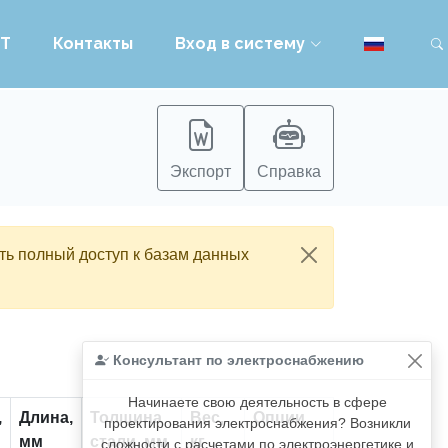
PT
Контакты
Вход в систему
Экспорт
Справка
ть полный доступ к базам данных
Консультант по электроснабжению
Начинаете свою деятельность в сфере
,
Длина,
Толщина
Вес,
Опции
проектирования электроснабжения? Возникли
мм
стали, мм
кг
сложности с расчетами по электроэнергетике и