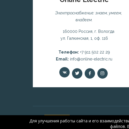
Электроснабжение: знаем, умеем,
владеем.
160000 Россия, г. Вологда
ул. Галкинская, 1, оф. 116
Телефон:
+7 911 502 22 29
Email:
info@online-electric.ru
Для улучшения работы сайта и его взаимодейств
файлов. 