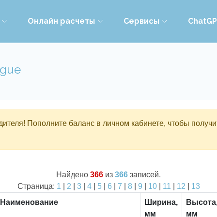
Онлайн расчеты
Сервисы
ChatG
ogue
ителя! Пополните баланс в личном кабинете, чтобы получи
Найдено
366
из
366
записей.
Страница:
1
|
2
|
3
|
4
|
5
|
6
|
7
|
8
|
9
|
10
|
11
|
12
|
13
Наименование
Ширина,
Высота
мм
мм