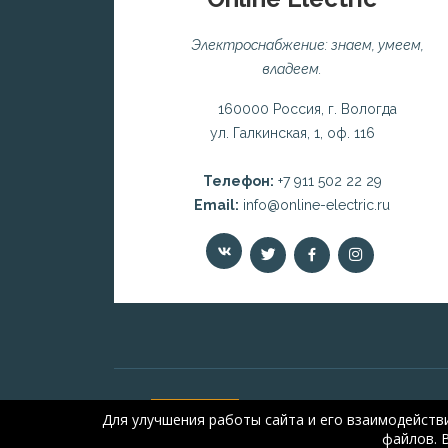
Электроснабжение: знаем, умеем,
владеем.
160000 Россия, г. Вологда
ул. Галкинская, 1, оф. 116
Телефон:
+7 911 502 22 29
Email:
info@online-electric.ru
Для улучшения работы сайта и его взаимодейств
файлов. 