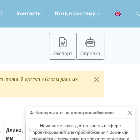
PT
Контакты
Вход в систему
Экспорт
Справка
ть полный доступ к базам данных
Консультант по электроснабжению
Начинаете свою деятельность в сфере
,
Длина,
Толщина
Вес,
Опции
проектирования электроснабжения? Возникли
мм
стали, мм
кг
сложности с расчетами по электроэнергетике и