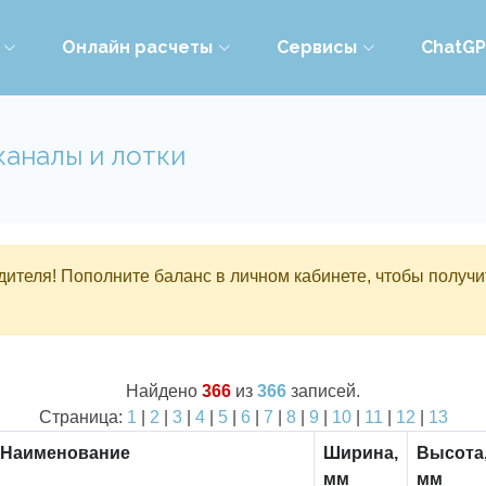
Онлайн расчеты
Сервисы
ChatG
каналы и лотки
ителя! Пополните баланс в личном кабинете, чтобы получи
Найдено
366
из
366
записей.
Страница:
1
|
2
|
3
|
4
|
5
|
6
|
7
|
8
|
9
|
10
|
11
|
12
|
13
Наименование
Ширина,
Высота
мм
мм