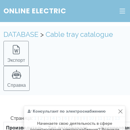
ONLINE ELECTRIC
DATABASE
>
Cable tray catalogue
Экспорт
Справка
Консультант по электроснабжению
Найдено
366
из
366
записей.
Страница:
1
|
2
|
3
|
4
|
5
|
6
|
7
|
8
|
9
|
10
|
11
|
12
|
13
Начинаете свою деятельность в сфере
Производитель
Тип лотка/канала
Наименован
проектирования электроснабжения? Возникли