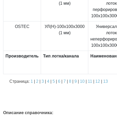
(1 мм)
лоток
перфориро
100x100x3000
OSTEC
УЛ(Н)-100x100x3000
Универса
(1 мм)
лоток
неперфорир
100x100x3000
Производитель
Тип лотка/канала
Наименован
Страница:
1
|
2
|
3
|
4
|
5
|
6
|
7
|
8
|
9
|
10
|
11
|
12
|
13
Описание справочника: