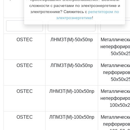
сложности с расчетами по электроэнергетике и
электротехнике? Свяжитесь с
репетитором по
электроэнергетике
!
OSTEC
ЛНМЗТ(М)-50x50пр
Металлически
неперфорир
50x50x2
OSTEC
ЛПМЗТ(М)-50x50пр
Металлически
перфориро
50x50x2
OSTEC
ЛНМЗТ(М)-100x50пр
Металлически
неперфорир
100x50x
OSTEC
ЛПМЗТ(М)-100x50пр
Металлически
перфориро