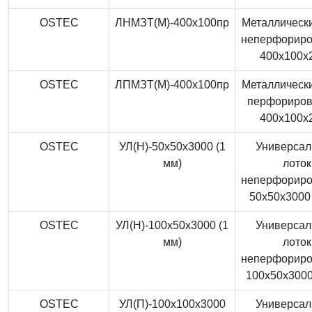
OSTEC
ЛНМЗТ(М)-400x100пр
Металлически
неперфорир
400x100x
OSTEC
ЛПМЗТ(М)-400x100пр
Металлически
перфориро
400x100x
OSTEC
УЛ(Н)-50x50x3000 (1
Универса
мм)
лоток
неперфорир
50x50x3000 
OSTEC
УЛ(Н)-100x50x3000 (1
Универса
мм)
лоток
неперфорир
100x50x3000
OSTEC
УЛ(П)-100x100x3000
Универса