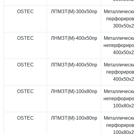
OSTEC
ЛПМЗТ(М)-300x50пр
Металлически
перфориро
300x50x
OSTEC
ЛНМЗТ(М)-400x50пр
Металлически
неперфорир
400x50x
OSTEC
ЛПМЗТ(М)-400x50пр
Металлически
перфориро
400x50x
OSTEC
ЛНМЗТ(М)-100x80пр
Металлически
неперфорир
100x80x
OSTEC
ЛПМЗТ(М)-100x80пр
Металлически
перфориро
100x80x