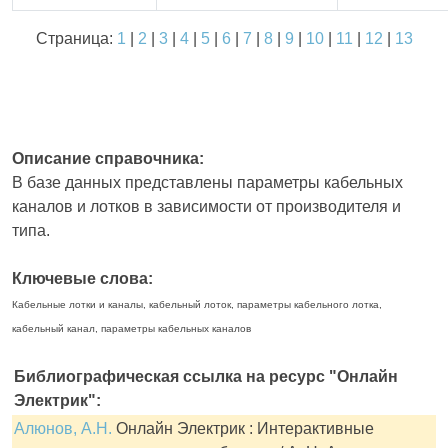
Страница:
1
|
2
|
3
|
4
|
5
|
6
|
7
|
8
|
9
|
10
|
11
|
12
|
13
Описание справочника:
В базе данных представлены параметры кабельных
каналов и лотков в зависимости от производителя и
типа.
Ключевые слова:
Кабельные лотки и каналы, кабельный лоток, параметры кабельного лотка,
кабельный канал, параметры кабельных каналов
Библиографическая ссылка на ресурс "Онлайн
Электрик":
Алюнов, А.Н.
Онлайн Электрик : Интерактивные