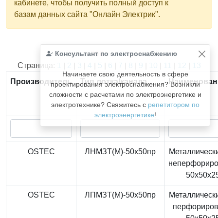
кабинете, чтобы получить полный доступ к
базам данных сайта "Онлайн Электрик".
Консультант по электроснабжению
Найдено
366
из
366
записей.
Страница:
1
|
2
|
3
|
4
|
5
|
6
|
7
|
8
|
9
|
10
|
11
|
12
|
13
Начинаете свою деятельность в сфере
Производитель
Тип лотка/канала
Наименован
проектирования электроснабжения? Возникли
сложности с расчетами по электроэнергетике и
электротехнике? Свяжитесь с
репетитором по
электроэнергетике
!
OSTEC
ЛНМЗТ(М)-50x50пр
Металлически
неперфорир
50x50x2
OSTEC
ЛПМЗТ(М)-50x50пр
Металлически
перфориро