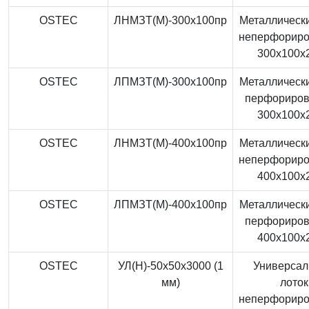
OSTEC
ЛНМЗТ(М)-300x100пр
Металлически
неперфорир
300x100x
OSTEC
ЛПМЗТ(М)-300x100пр
Металлически
перфориро
300x100x
OSTEC
ЛНМЗТ(М)-400x100пр
Металлически
неперфорир
400x100x
OSTEC
ЛПМЗТ(М)-400x100пр
Металлически
перфориро
400x100x
OSTEC
УЛ(Н)-50x50x3000 (1
Универса
мм)
лоток
неперфорир