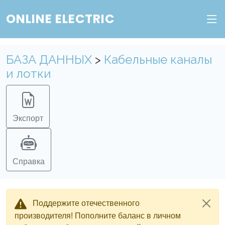
ONLINE ELECTRIC
Пополните баланс в личном кабинете, чтобы
получить доступ ко всем сервисам "Онлайн
Электрик" без ограничений.
БАЗА ДАННЫХ
>
Кабельные каналы
и лотки
Ок
Войти в систему
Регистрация
Экспорт
Справка
Поддержите отечественного
производителя! Пополните баланс в личном