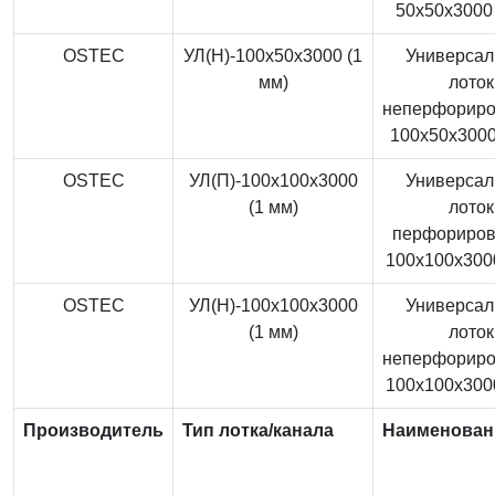
50x50x3000 
OSTEC
УЛ(Н)-100x50x3000 (1
Универса
мм)
лоток
неперфорир
100x50x3000
OSTEC
УЛ(П)-100x100x3000
Универса
(1 мм)
лоток
перфориро
100x100x3000
OSTEC
УЛ(Н)-100x100x3000
Универса
(1 мм)
лоток
неперфорир
100x100x3000
Производитель
Тип лотка/канала
Наименован