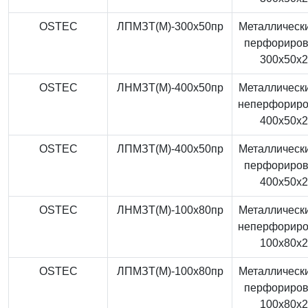
OSTEC
ЛПМЗТ(М)-300x50пр
Металлически
перфориро
300x50x
OSTEC
ЛНМЗТ(М)-400x50пр
Металлически
неперфорир
400x50x
OSTEC
ЛПМЗТ(М)-400x50пр
Металлически
перфориро
400x50x
OSTEC
ЛНМЗТ(М)-100x80пр
Металлически
неперфорир
100x80x
OSTEC
ЛПМЗТ(М)-100x80пр
Металлически
перфориро
100x80x