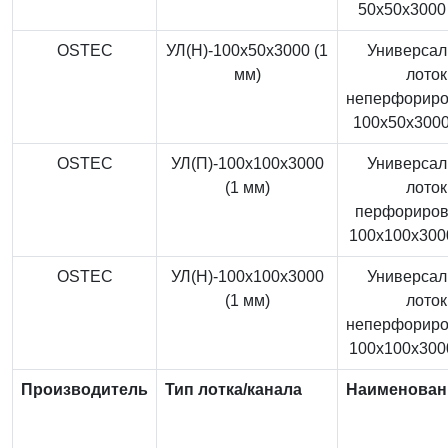
50x50x3000 
OSTEC
УЛ(Н)-100x50x3000 (1
Универса
мм)
лоток
неперфорир
100x50x3000
OSTEC
УЛ(П)-100x100x3000
Универса
(1 мм)
лоток
перфориро
100x100x3000
OSTEC
УЛ(Н)-100x100x3000
Универса
(1 мм)
лоток
неперфорир
100x100x3000
Производитель
Тип лотка/канала
Наименован