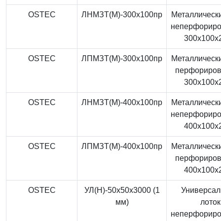
OSTEC
ЛНМЗТ(М)-300x100пр
Металлически
неперфорир
300x100x
OSTEC
ЛПМЗТ(М)-300x100пр
Металлически
перфориро
300x100x
OSTEC
ЛНМЗТ(М)-400x100пр
Металлически
неперфорир
400x100x
OSTEC
ЛПМЗТ(М)-400x100пр
Металлически
перфориро
400x100x
OSTEC
УЛ(Н)-50x50x3000 (1
Универса
мм)
лоток
неперфорир