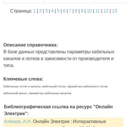
Страница:
1
|
2
|
3
|
4
|
5
|
6
|
7
|
8
|
9
|
10
|
11
|
12
|
13
Описание справочника:
В базе данных представлены параметры кабельных
каналов и лотков в зависимости от производителя и
типа.
Ключевые слова:
Кабельные лотки и каналы, кабельный лоток, параметры кабельного лотка,
кабельный канал, параметры кабельных каналов
Библиографическая ссылка на ресурс "Онлайн
Электрик":
Алюнов, А.Н.
Онлайн Электрик : Интерактивные