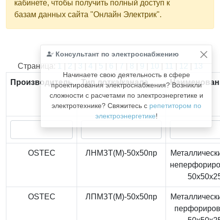
кабинете, чтобы получить полный доступ к
базам данных сайта "Онлайн Электрик".
Консультант по электроснабжению
Найдено
366
из
366
записей.
Страница:
1
|
2
|
3
|
4
|
5
|
6
|
7
|
8
|
9
|
10
|
11
|
12
|
13
Начинаете свою деятельность в сфере
Производитель
Тип лотка/канала
Наименован
проектирования электроснабжения? Возникли
сложности с расчетами по электроэнергетике и
электротехнике? Свяжитесь с
репетитором по
электроэнергетике
!
OSTEC
ЛНМЗТ(М)-50x50пр
Металлически
неперфорир
50x50x2
OSTEC
ЛПМЗТ(М)-50x50пр
Металлически
перфориро