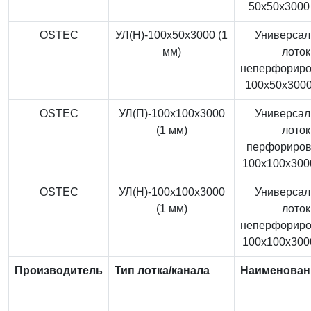
50x50x3000 
OSTEC
УЛ(Н)-100x50x3000 (1
Универса
мм)
лоток
неперфорир
100x50x3000
OSTEC
УЛ(П)-100x100x3000
Универса
(1 мм)
лоток
перфориро
100x100x3000
OSTEC
УЛ(Н)-100x100x3000
Универса
(1 мм)
лоток
неперфорир
100x100x3000
Производитель
Тип лотка/канала
Наименован