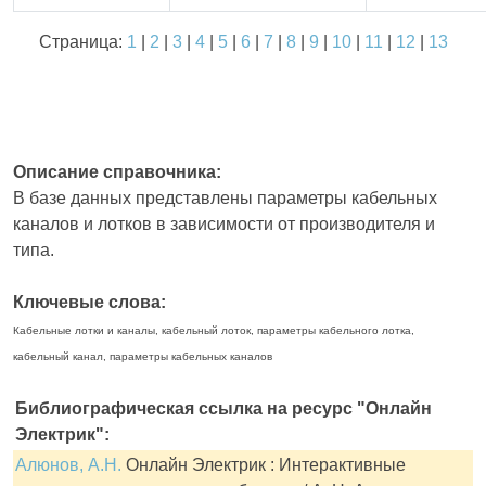
Страница:
1
|
2
|
3
|
4
|
5
|
6
|
7
|
8
|
9
|
10
|
11
|
12
|
13
Описание справочника:
В базе данных представлены параметры кабельных
каналов и лотков в зависимости от производителя и
типа.
Ключевые слова:
Кабельные лотки и каналы, кабельный лоток, параметры кабельного лотка,
кабельный канал, параметры кабельных каналов
Библиографическая ссылка на ресурс "Онлайн
Электрик":
Алюнов, А.Н.
Онлайн Электрик : Интерактивные