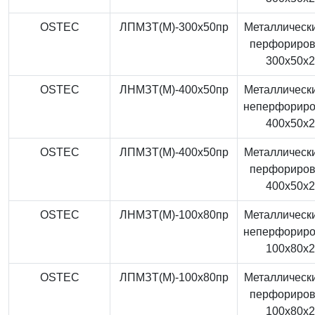
OSTEC
ЛПМЗТ(М)-300x50пр
Металлически
перфориро
300x50x
OSTEC
ЛНМЗТ(М)-400x50пр
Металлически
неперфорир
400x50x
OSTEC
ЛПМЗТ(М)-400x50пр
Металлически
перфориро
400x50x
OSTEC
ЛНМЗТ(М)-100x80пр
Металлически
неперфорир
100x80x
OSTEC
ЛПМЗТ(М)-100x80пр
Металлически
перфориро
100x80x