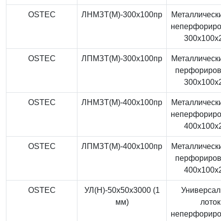
OSTEC
ЛНМЗТ(М)-300x100пр
Металлически
неперфорир
300x100x
OSTEC
ЛПМЗТ(М)-300x100пр
Металлически
перфориро
300x100x
OSTEC
ЛНМЗТ(М)-400x100пр
Металлически
неперфорир
400x100x
OSTEC
ЛПМЗТ(М)-400x100пр
Металлически
перфориро
400x100x
OSTEC
УЛ(Н)-50x50x3000 (1
Универса
мм)
лоток
неперфорир