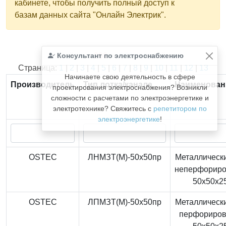
кабинете, чтобы получить полный доступ к
базам данных сайта "Онлайн Электрик".
Консультант по электроснабжению
Найдено
366
из
366
записей.
Страница:
1
|
2
|
3
|
4
|
5
|
6
|
7
|
8
|
9
|
10
|
11
|
12
|
13
Начинаете свою деятельность в сфере
Производитель
Тип лотка/канала
Наименован
проектирования электроснабжения? Возникли
сложности с расчетами по электроэнергетике и
электротехнике? Свяжитесь с
репетитором по
электроэнергетике
!
OSTEC
ЛНМЗТ(М)-50x50пр
Металлически
неперфорир
50x50x2
OSTEC
ЛПМЗТ(М)-50x50пр
Металлически
перфориро