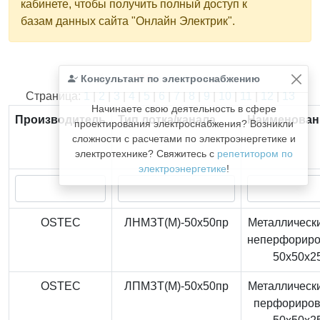
кабинете, чтобы получить полный доступ к
базам данных сайта "Онлайн Электрик".
Консультант по электроснабжению
Найдено
366
из
366
записей.
Страница:
1
|
2
|
3
|
4
|
5
|
6
|
7
|
8
|
9
|
10
|
11
|
12
|
13
Начинаете свою деятельность в сфере
Производитель
Тип лотка/канала
Наименован
проектирования электроснабжения? Возникли
сложности с расчетами по электроэнергетике и
электротехнике? Свяжитесь с
репетитором по
электроэнергетике
!
OSTEC
ЛНМЗТ(М)-50x50пр
Металлически
неперфорир
50x50x2
OSTEC
ЛПМЗТ(М)-50x50пр
Металлически
перфориро