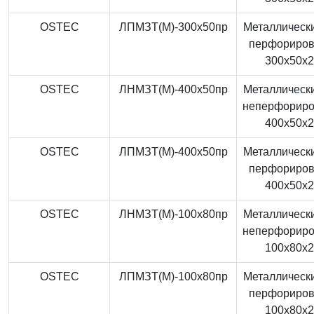
OSTEC
ЛПМЗТ(М)-300x50пр
Металлически
перфориро
300x50x
OSTEC
ЛНМЗТ(М)-400x50пр
Металлически
неперфорир
400x50x
OSTEC
ЛПМЗТ(М)-400x50пр
Металлически
перфориро
400x50x
OSTEC
ЛНМЗТ(М)-100x80пр
Металлически
неперфорир
100x80x
OSTEC
ЛПМЗТ(М)-100x80пр
Металлически
перфориро
100x80x