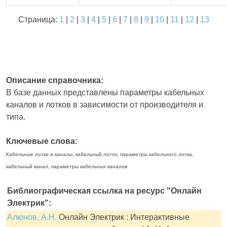
Страница:
1
|
2
|
3
|
4
|
5
|
6
|
7
|
8
|
9
|
10
|
11
|
12
|
13
Описание справочника:
В базе данных представлены параметры кабельных
каналов и лотков в зависимости от производителя и
типа.
Ключевые слова:
Кабельные лотки и каналы, кабельный лоток, параметры кабельного лотка,
кабельный канал, параметры кабельных каналов
Библиографическая ссылка на ресурс "Онлайн
Электрик":
Алюнов, А.Н.
Онлайн Электрик : Интерактивные