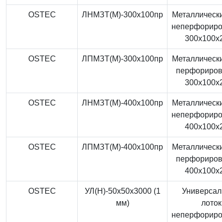
OSTEC
ЛНМЗТ(М)-300x100пр
Металлически
неперфорир
300x100x
OSTEC
ЛПМЗТ(М)-300x100пр
Металлически
перфориро
300x100x
OSTEC
ЛНМЗТ(М)-400x100пр
Металлически
неперфорир
400x100x
OSTEC
ЛПМЗТ(М)-400x100пр
Металлически
перфориро
400x100x
OSTEC
УЛ(Н)-50x50x3000 (1
Универса
мм)
лоток
неперфорир