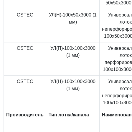
50x50x3000 
OSTEC
УЛ(Н)-100x50x3000 (1
Универса
мм)
лоток
неперфорир
100x50x3000
OSTEC
УЛ(П)-100x100x3000
Универса
(1 мм)
лоток
перфориро
100x100x3000
OSTEC
УЛ(Н)-100x100x3000
Универса
(1 мм)
лоток
неперфорир
100x100x3000
Производитель
Тип лотка/канала
Наименован