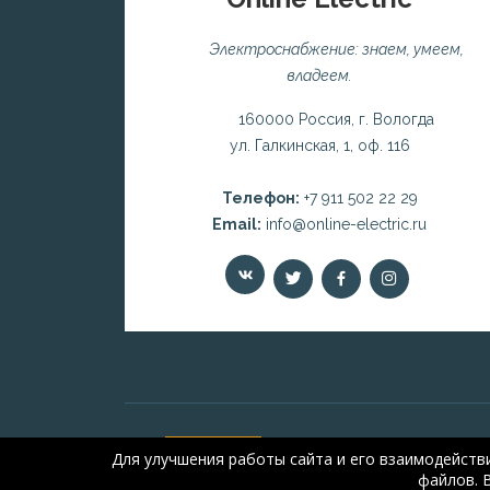
Электроснабжение: знаем, умеем,
владеем.
160000 Россия, г. Вологда
ул. Галкинская, 1, оф. 116
Телефон:
+7 911 502 22 29
Email:
info@online-electric.ru
Для улучшения работы сайта и его взаимодейств
файлов. 