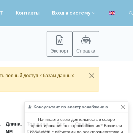
PT
Контакты
Вход в систему
Экспорт
Справка
ть полный доступ к базам данных
Консультант по электроснабжению
Начинаете свою деятельность в сфере
,
Длина,
Толщина
Вес,
Опции
проектирования электроснабжения? Возникли
мм
стали, мм
кг
сложности с расчетами по электроэнергетике и