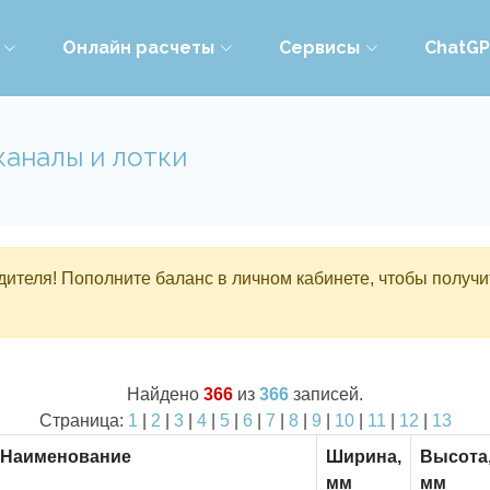
Онлайн расчеты
Сервисы
ChatG
каналы и лотки
ителя! Пополните баланс в личном кабинете, чтобы получи
Найдено
366
из
366
записей.
Страница:
1
|
2
|
3
|
4
|
5
|
6
|
7
|
8
|
9
|
10
|
11
|
12
|
13
Наименование
Ширина,
Высота
мм
мм