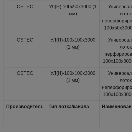
OSTEC
УЛ(Н)-100x50x3000 (1
Универса
мм)
лоток
неперфорир
100x50x3000
OSTEC
УЛ(П)-100x100x3000
Универса
(1 мм)
лоток
перфориро
100x100x3000
OSTEC
УЛ(Н)-100x100x3000
Универса
(1 мм)
лоток
неперфорир
100x100x3000
Производитель
Тип лотка/канала
Наименован