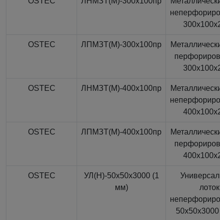
OSTEC
ЛНМЗТ(М)-300x100пр
Металлически
неперфорир
300x100x
OSTEC
ЛПМЗТ(М)-300x100пр
Металлически
перфориро
300x100x
OSTEC
ЛНМЗТ(М)-400x100пр
Металлически
неперфорир
400x100x
OSTEC
ЛПМЗТ(М)-400x100пр
Металлически
перфориро
400x100x
OSTEC
УЛ(Н)-50x50x3000 (1
Универса
мм)
лоток
неперфорир
50x50x3000 