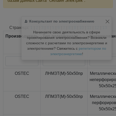
базам данных сайта "Онлайн Электрик".
Консультант по электроснабжению
Найдено
366
из
366
записей.
Страница:
1
|
2
|
3
|
4
|
5
|
6
|
7
|
8
|
9
|
10
|
11
|
12
|
13
Начинаете свою деятельность в сфере
Производитель
Тип лотка/канала
Наименован
проектирования электроснабжения? Возникли
сложности с расчетами по электроэнергетике и
электротехнике? Свяжитесь с
репетитором по
электроэнергетике
!
OSTEC
ЛНМЗТ(М)-50x50пр
Металлически
неперфорир
50x50x2
OSTEC
ЛПМЗТ(М)-50x50пр
Металлически
перфориро
50x50x2