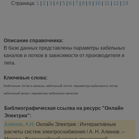
Страница:
1
|
2
|
3
|
4
|
5
|
6
|
7
|
8
|
9
|
10
|
11
|
12
|
13
Описание справочника:
В базе данных представлены параметры кабельных
каналов и лотков в зависимости от производителя и
типа.
Ключевые слова:
Кабельные лотки и каналы, кабельный лоток, параметры кабельного лотка,
кабельный канал, параметры кабельных каналов
Библиографическая ссылка на ресурс "Онлайн
Электрик":
Алюнов, А.Н.
Онлайн Электрик : Интерактивные
расчеты систем электроснабжения / А. Н. Алюнов. –