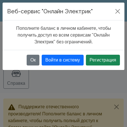
ONLINE ELECTRIC
Веб-сервис "Онлайн Электрик"
Пополните баланс в личном кабинете, чтобы
DATABASE
>
Cable tray catalogue
получить доступ ко всем сервисам "Онлайн
Электрик" без ограничений.
Экспорт
Ок
Войти в систему
Регистрация
Справка
Поддержите отечественного
производителя! Пополните баланс в личном
кабинете, чтобы получить полный доступ к