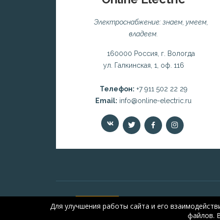
Электроснабжение: знаем, умеем,
владеем.
160000 Россия, г. Вологда
ул. Галкинская, 1, оф. 116
Телефон:
+7 911 502 22 29
Email:
info@online-electric.ru
Для улучшения работы сайта и его взаимодейств
файлов. 