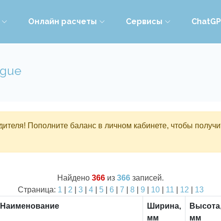
Онлайн расчеты
Сервисы
ChatG
ogue
ителя! Пополните баланс в личном кабинете, чтобы получи
Найдено
366
из
366
записей.
Страница:
1
|
2
|
3
|
4
|
5
|
6
|
7
|
8
|
9
|
10
|
11
|
12
|
13
Наименование
Ширина,
Высота
мм
мм