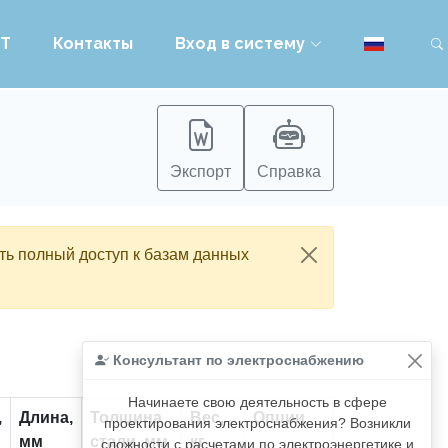
PT
Контакты
Вход в систему
Экспорт
Справка
ть полный доступ к базам данных
Консультант по электроснабжению
Начинаете свою деятельность в сфере
,
Длина,
Толщина
Вес,
Опции
проектирования электроснабжения? Возникли
мм
стали, мм
кг
сложности с расчетами по электроэнергетике и