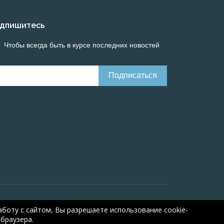
дпишитесь
Чтобы всегда быть в курсе последних новостей
line calculations of electrical systems
Online-
боту с сайтом, Вы разрешаете использование cookie-
браузера.