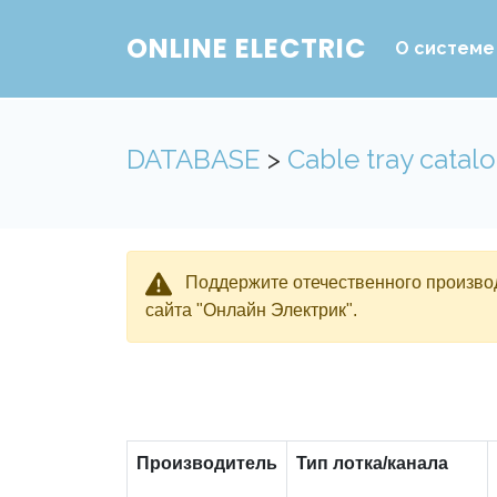
ONLINE ELECTRIC
О системе
DATABASE
>
Cable tray catal
Поддержите отечественного производ
сайта "Онлайн Электрик".
Производитель
Тип лотка/канала