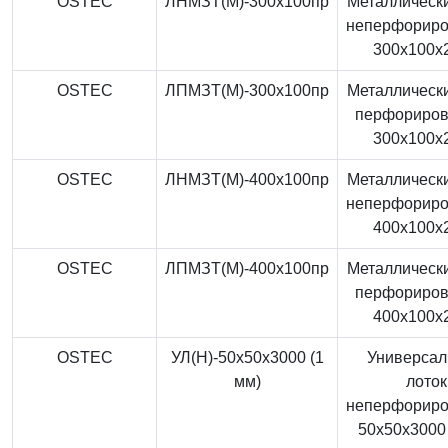
OSTEC
ЛНМЗТ(М)-300x100пр
Металлически
неперфорир
300x100x
OSTEC
ЛПМЗТ(М)-300x100пр
Металлически
перфориро
300x100x
OSTEC
ЛНМЗТ(М)-400x100пр
Металлически
неперфорир
400x100x
OSTEC
ЛПМЗТ(М)-400x100пр
Металлически
перфориро
400x100x
OSTEC
УЛ(Н)-50x50x3000 (1
Универса
мм)
лоток
неперфорир
50x50x3000 