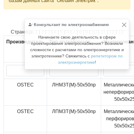
базам данных сайта "Онлайн Электрик".
Консультант по электроснабжению
Найдено
366
из
366
записей.
Страница:
1
|
2
|
3
|
4
|
5
|
6
|
7
|
8
|
9
|
10
|
11
|
12
|
13
Начинаете свою деятельность в сфере
Производитель
Тип лотка/канала
Наименован
проектирования электроснабжения? Возникли
сложности с расчетами по электроэнергетике и
электротехнике? Свяжитесь с
репетитором по
электроэнергетике
!
OSTEC
ЛНМЗТ(М)-50x50пр
Металлически
неперфорир
50x50x2
OSTEC
ЛПМЗТ(М)-50x50пр
Металлически
перфориро
50x50x2