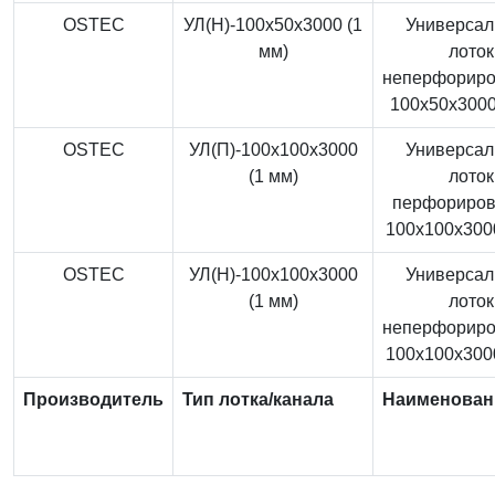
OSTEC
УЛ(Н)-100x50x3000 (1
Универса
мм)
лоток
неперфорир
100x50x3000
OSTEC
УЛ(П)-100x100x3000
Универса
(1 мм)
лоток
перфориро
100x100x3000
OSTEC
УЛ(Н)-100x100x3000
Универса
(1 мм)
лоток
неперфорир
100x100x3000
Производитель
Тип лотка/канала
Наименован