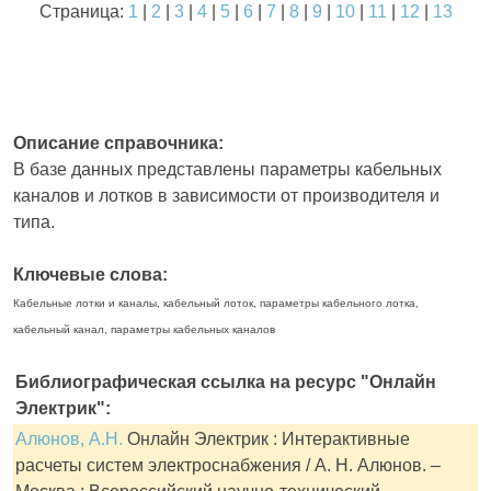
Страница:
1
|
2
|
3
|
4
|
5
|
6
|
7
|
8
|
9
|
10
|
11
|
12
|
13
Описание справочника:
В базе данных представлены параметры кабельных
каналов и лотков в зависимости от производителя и
типа.
Ключевые слова:
Кабельные лотки и каналы, кабельный лоток, параметры кабельного лотка,
кабельный канал, параметры кабельных каналов
Библиографическая ссылка на ресурс "Онлайн
Электрик":
Алюнов, А.Н.
Онлайн Электрик : Интерактивные
расчеты систем электроснабжения / А. Н. Алюнов. –