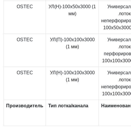
OSTEC
УЛ(Н)-100x50x3000 (1
Универса
мм)
лоток
неперфорир
100x50x3000
OSTEC
УЛ(П)-100x100x3000
Универса
(1 мм)
лоток
перфориро
100x100x3000
OSTEC
УЛ(Н)-100x100x3000
Универса
(1 мм)
лоток
неперфорир
100x100x3000
Производитель
Тип лотка/канала
Наименован