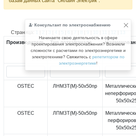
базам данных сайта "Онлайн Электрик".
Консультант по электроснабжению
Найдено
366
из
366
записей.
Страница:
1
|
2
|
3
|
4
|
5
|
6
|
7
|
8
|
9
|
10
|
11
|
12
|
13
Начинаете свою деятельность в сфере
Производитель
Тип лотка/канала
Наименован
проектирования электроснабжения? Возникли
сложности с расчетами по электроэнергетике и
электротехнике? Свяжитесь с
репетитором по
электроэнергетике
!
OSTEC
ЛНМЗТ(М)-50x50пр
Металлически
неперфорир
50x50x2
OSTEC
ЛПМЗТ(М)-50x50пр
Металлически
перфориро
50x50x2