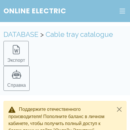
Веб-сервис "Онлайн Электрик"
ONLINE ELECTRIC
Пополните баланс в личном кабинете, чтобы
получить доступ ко всем сервисам "Онлайн
Электрик" без ограничений.
DATABASE
>
Cable tray catalogue
Ок
Войти в систему
Регистрация
Экспорт
Справка
Поддержите отечественного
производителя! Пополните баланс в личном
кабинете, чтобы получить полный доступ к