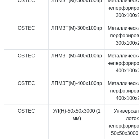
OSTEC
ЛНМЗТ(М)-300x100пр
Металлически
неперфорир
300x100x
OSTEC
ЛПМЗТ(М)-300x100пр
Металлически
перфориро
300x100x
OSTEC
ЛНМЗТ(М)-400x100пр
Металлически
неперфорир
400x100x
OSTEC
ЛПМЗТ(М)-400x100пр
Металлически
перфориро
400x100x
OSTEC
УЛ(Н)-50x50x3000 (1
Универса
мм)
лоток
неперфорир
50x50x3000 