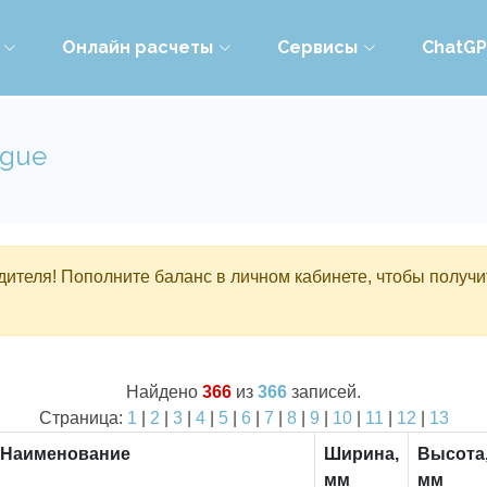
Онлайн расчеты
Сервисы
ChatG
ogue
ителя! Пополните баланс в личном кабинете, чтобы получи
Найдено
366
из
366
записей.
Страница:
1
|
2
|
3
|
4
|
5
|
6
|
7
|
8
|
9
|
10
|
11
|
12
|
13
Наименование
Ширина,
Высота
мм
мм