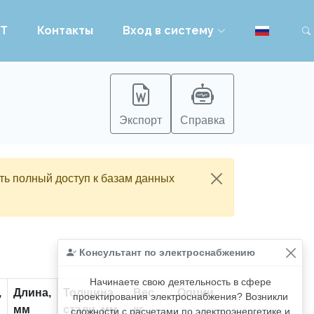
PT
Контакты
Вход в систему
Экспорт
Справка
ть полный доступ к базам данных
Консультант по электроснабжению
Начинаете свою деятельность в сфере
,
Длина,
Толщина
Вес,
Опции
проектирования электроснабжения? Возникли
мм
стали, мм
кг
сложности с расчетами по электроэнергетике и