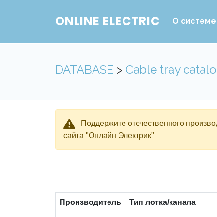
ONLINE ELECTRIC
О системе
DATABASE
>
Cable tray catal
Поддержите отечественного производ
сайта "Онлайн Электрик".
Производитель
Тип лотка/канала