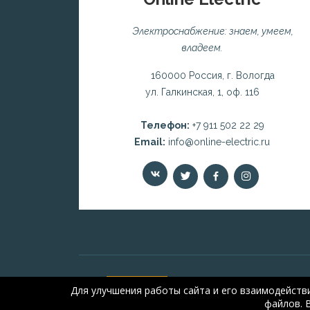
Электроснабжение: знаем, умеем,
владеем.
160000 Россия, г. Вологда
ул. Галкинская, 1, оф. 116
Телефон:
+7 911 502 22 29
Email:
info@online-electric.ru
Для улучшения работы сайта и его взаимодейств
файлов. 