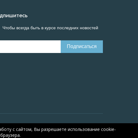
дпишитесь
Чтобы всегда быть в курсе последних новостей
line calculations of electrical systems
Online-
боту с сайтом, Вы разрешаете использование cookie-
браузера.