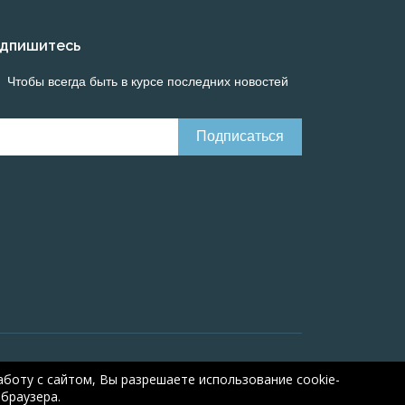
дпишитесь
Чтобы всегда быть в курсе последних новостей
line calculations of electrical systems
Online-
боту с сайтом, Вы разрешаете использование cookie-
браузера.