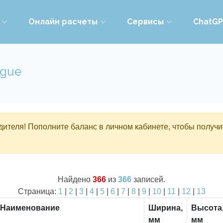
Онлайн расчеты
Сервисы
ChatG
ogue
ителя! Пополните баланс в личном кабинете, чтобы получи
Найдено
366
из
366
записей.
Страница:
1
|
2
|
3
|
4
|
5
|
6
|
7
|
8
|
9
|
10
|
11
|
12
|
13
Наименование
Ширина,
Высота
мм
мм