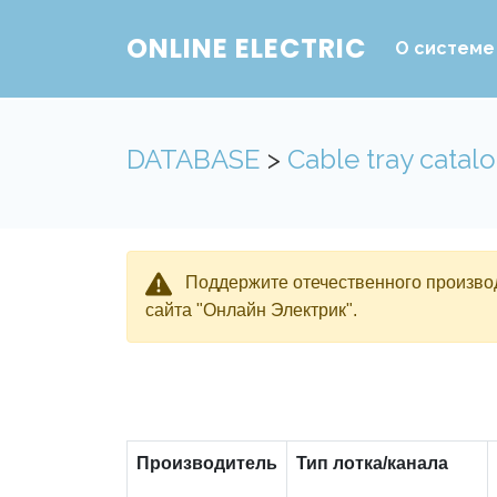
ONLINE ELECTRIC
О системе
DATABASE
>
Cable tray catal
Поддержите отечественного производ
сайта "Онлайн Электрик".
Производитель
Тип лотка/канала