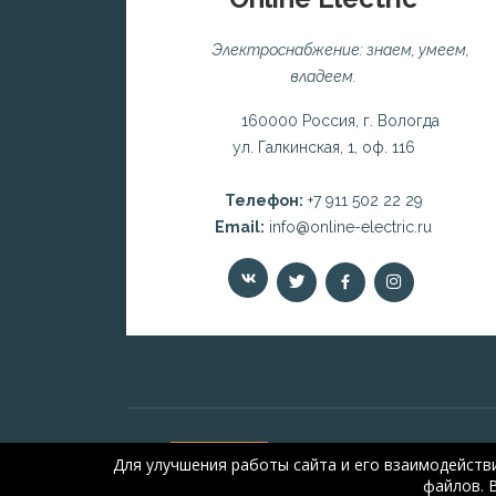
Электроснабжение: знаем, умеем,
владеем.
160000 Россия, г. Вологда
ул. Галкинская, 1, оф. 116
Телефон:
+7 911 502 22 29
Email:
info@online-electric.ru
Для улучшения работы сайта и его взаимодейств
файлов. 