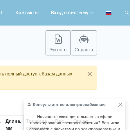
PT
Контакты
Вход в систему
Экспорт
Справка
ть полный доступ к базам данных
Консультант по электроснабжению
Начинаете свою деятельность в сфере
,
Длина,
Толщина
Вес,
Опции
проектирования электроснабжения? Возникли
мм
стали, мм
кг
сложности с расчетами по электроэнергетике и